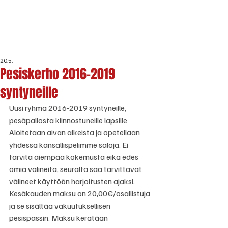
20.5.
Pesiskerho 2016-2019
syntyneille
Uusi ryhmä 2016-2019 syntyneille, 
pesäpallosta kiinnostuneille lapsille 
Aloitetaan aivan alkeista ja opetellaan 
yhdessä kansallispelimme saloja. Ei 
tarvita aiempaa kokemusta eikä edes 
omia välineitä, seuralta saa tarvittavat 
välineet käyttöön harjoitusten ajaksi. 
Kesäkauden maksu on 20,00€/osallistuja 
ja se sisältää vakuutuksellisen 
pesispassin. Maksu kerätään 