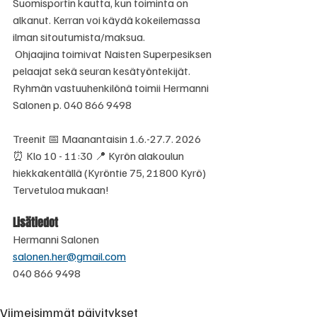
Suomisportin kautta, kun toiminta on 
alkanut. Kerran voi käydä kokeilemassa 
ilman sitoutumista/maksua.
 Ohjaajina toimivat Naisten Superpesiksen 
pelaajat sekä seuran kesätyöntekijät. 
Ryhmän vastuuhenkilönä toimii Hermanni 
Salonen p. 040 866 9498 
Treenit 📅 Maanantaisin 1.6.-27.7. 2026 
⏰ Klo 10 - 11:30 📍 Kyrön alakoulun 
hiekkakentällä (Kyröntie 75, 21800 Kyrö) 
Tervetuloa mukaan!
Lisätiedot
Hermanni Salonen
salonen.her@gmail.com
040 866 9498
Viimeisimmät päivitykset