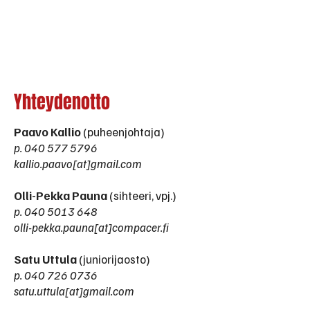
Yhteydenotto
Paavo Kallio
(puheenjohtaja)
p.
040 577 5796
kallio.paavo[at]gmail.com
Olli-Pekka Pauna
(sihteeri, vpj.)
p.
040 5013 648
olli-pekka.pauna[at]compacer.fi
Satu Uttula
(juniorijaosto)
p.
040 726 0736
satu.uttula[at]gmail.com