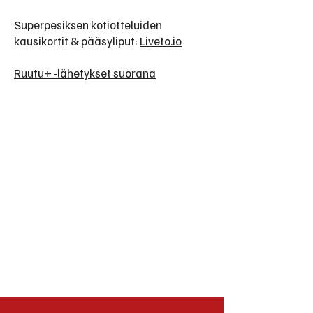
Superpesiksen kotiotteluiden
kausikortit & pääsyliput:
Liveto.io
Ruutu+ -lähetykset suorana