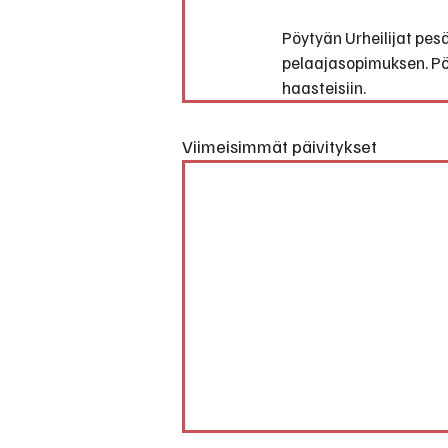
Pöytyän Urheilijat pe
pelaajasopimuksen. PöU
haasteisiin.
Viimeisimmät päivitykset