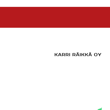
Runkosarja pakettiin
viikonloppuna