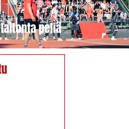
laitonta peliä
tu