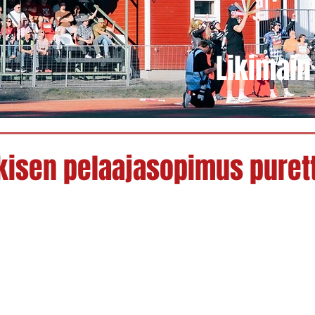
Likimain 
kisen pelaajasopimus puret