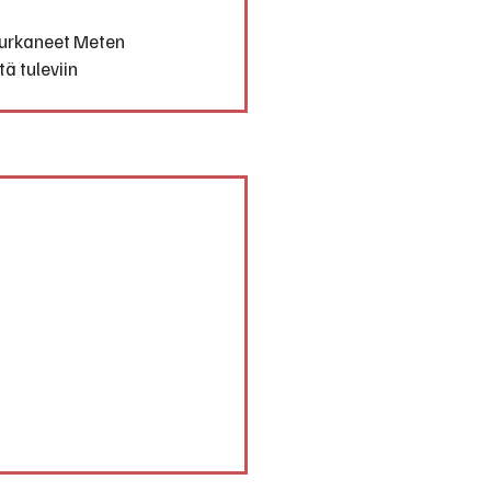
purkaneet Meten 
ä tuleviin 