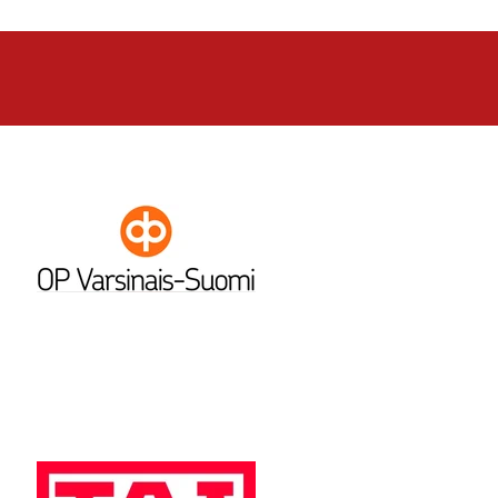
Haataja sivussa
ukauden