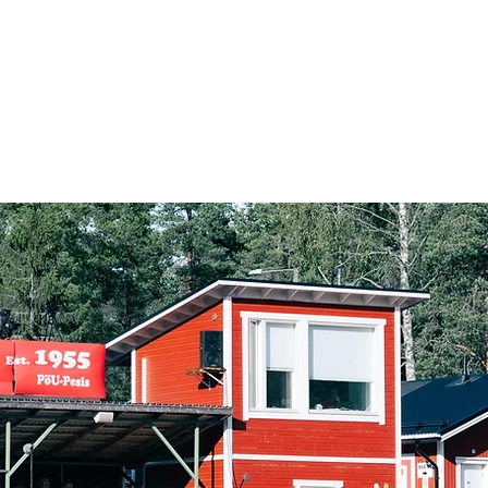
Naisten Superpesis
Maakuntasarja
Areenat
Yhteistyökumppanit