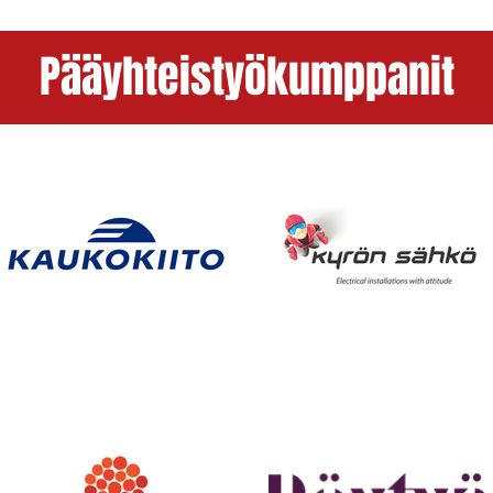
Pääyhteistyökumppanit
Runkosarjan päätösviikon
Sini 
väännöt käyntiin Raumalta
lopp