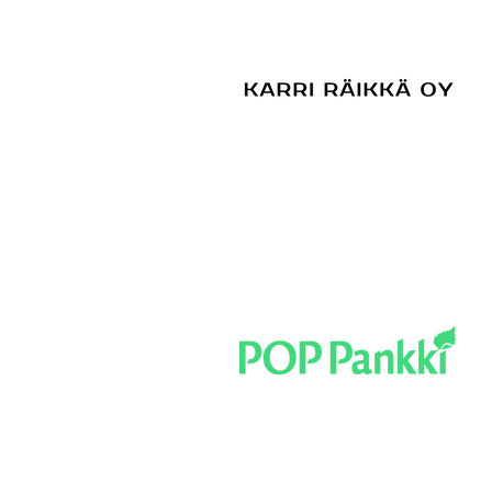
Runkosarja pakettiin
viikonloppuna