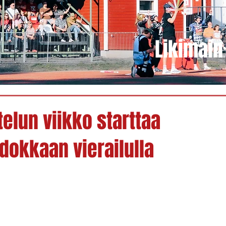
Likimain 
elun viikko starttaa
dokkaan vierailulla