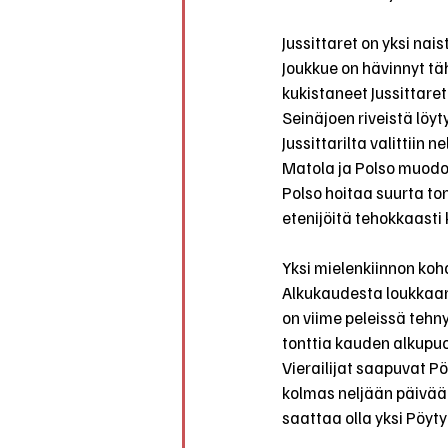
Jussittaret on yksi na
Joukkue on hävinnyt tä
kukistaneet Jussittaret
Seinäjoen riveistä löyt
Jussittarilta valittiin 
Matola ja Polso muodos
Polso hoitaa suurta ton
etenijöitä tehokkaasti 
Yksi mielenkiinnon kohd
Alkukaudesta loukkaant
on viime peleissä tehn
tonttia kauden alkupuo
Vierailijat saapuvat Pöy
kolmas neljään päivää
saattaa olla yksi Pöyty