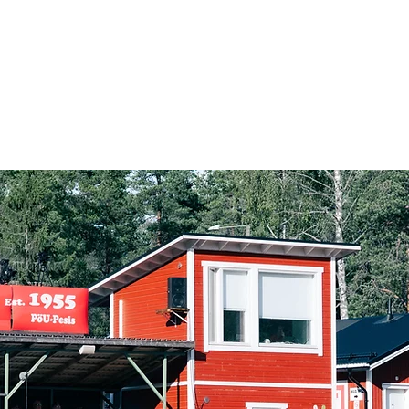
Naisten Superpesis
Maakuntasarja
Areenat
Yhteistyökumppanit