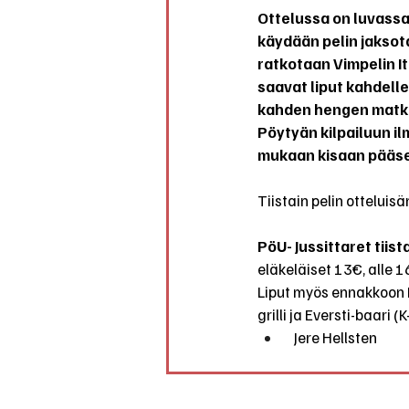
Ottelussa on luvassa
käydään pelin jaksota
ratkotaan Vimpelin It
saavat liput kahdell
kahden hengen matka
Pöytyän kilpailuun i
mukaan kisaan pääse
Tiistain pelin otteluis
PöU- Jussittaret tiis
eläkeläiset 13€, alle 1
Liput myös ennakkoon L
grilli ja Eversti-baari (
  Jere Hellsten