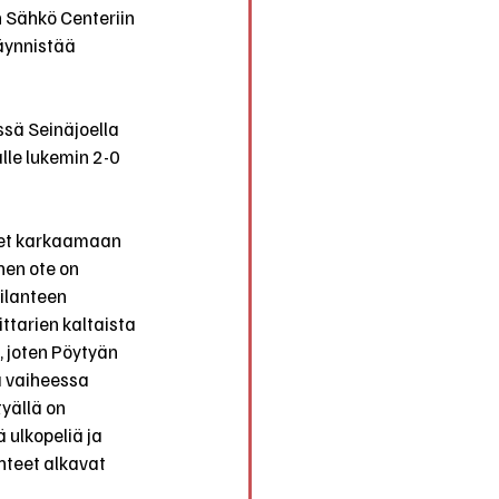
n Sähkö Centeriin 
äynnistää 
ssä Seinäjoella 
lle lukemin 2-0 
seet karkaamaan 
nen ote on 
ilanteen 
tarien kaltaista 
, joten Pöytyän 
ä vaiheessa 
yällä on 
ulkopeliä ja 
teet alkavat 