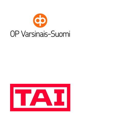
Haataja sivussa
ukauden