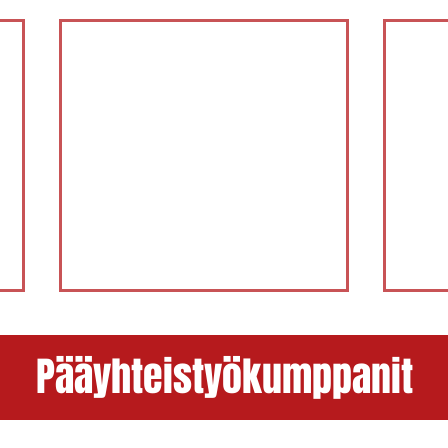
Pääyhteistyökumppanit