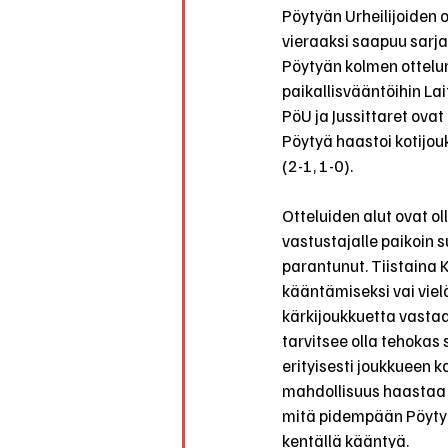
Pöytyän Urheilijoiden 
vieraaksi saapuu sarja
Pöytyän kolmen ottelun 
paikallisvääntöihin Lai
PöU ja Jussittaret ovat
Pöytyä haastoi kotijouk
(2-1, 1-0).
Otteluiden alut ovat o
vastustajalle paikoin s
parantunut. Tiistaina 
kääntämiseksi vai viel
kärkijoukkuetta vastaa
tarvitsee olla tehokas
erityisesti joukkueen k
mahdollisuus haastaa 
mitä pidempään Pöytyä
kentällä kääntyä.