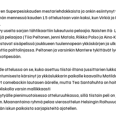
isten Superpesiskauden mestariehdokkaista ja onkin esiintynyt v
hän mennessä kauden 15 ottelustaan vain kaksi, kun Virkiä ja
.
yy useita sarjan tähtikaartiin lukeutuvia pelaajia. Naisten Itä-
neljä pelaajaa (Tiia Peltonen, Jenni Matola, Riikka Polso ja Aino-
tavat sisäpelissä joukkueen tuulennopean ykköskärjen ja ulko
ttia polttolinjassa. Peltonen ja varsinkin Mantere tykittävät ly
kotipesään. 
e ottelussa on se, kuka asettuu tiistai-iltana Jussittarien lukka
umisesta kärsinyt ja ykköslukkarin paikalle kaavailtu Matil
yt comebackin lautasen äärelle, mutta Tea Santahuhta on hoit
liskolla varsin mallikkaasti
tyälle pienimuotoisessa otteluruuhkassa, sillä tiistain peli on J
n. Maanantaina ryhmä pelaa vierasottelun Helsingin Roihuvuo
än iskun paikoista sarjapisteitä ajatellen.