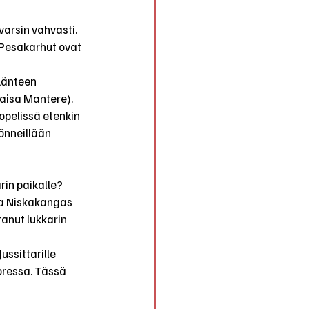
arsin vahvasti. 
 Pesäkarhut ovat 
 Länteen 
Kaisa Mantere). 
pelissä etenkin 
önneillään 
rin paikalle? 
da Niskakangas 
anut lukkarin 
ussittarille 
ressa. Tässä 