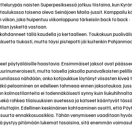
ottelurypäs naisten Superpesiksessä jatkuu tiistaina, kun Kyrö
taulukossa toisena oleva Seinäjoen Maila-Jussit. Kamppailu k
viikon, joka huipentuu viikonloppuna tärkeisiin back to back - 
tilan Jyskettä vastaan.
 kohdanneet tällä kaudella jo kertaalleen. Toukokuun puoliväli
kuetta tiukasti, mutta täysi pistepotti jäi kuitenkin Pohjanmaa
lleet pöytyäläisille haastavia. Ensimmäiset jaksot ovat pääs
uurinumeroisesti, mutta toisella jaksolla punavalkoisten pelilli
Kumilassa nähdään, onko kotijoukkue löytänyt viisasten kiveä t
äkö pelaaminen on edelleen tahmeaa ennen jaksotaukoa. Jussit
n kolmostilanteita ei todennäköisesti synny kuin liukuhihnalta
 sekä rohkea tilaisuuksien auetessa ja katseet kääntyvät täss
otiuttajiin. Edellinen keskinäinen kohtaaminen osoitti, että Pöyt
suurta ennakkosuosikkia. Tähän venymiseen vaaditaan hyvää 
 pystyy pitämään lukemat tasaisina, sitä enemmän voimasuh