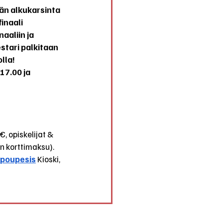
n alkukarsinta 
inaali 
aaliin ja 
tari palkitaan 
lla!
17.00 ja 
€, opiskelijat & 
in korttimaksu). 
/poupesis
 Kioski, 