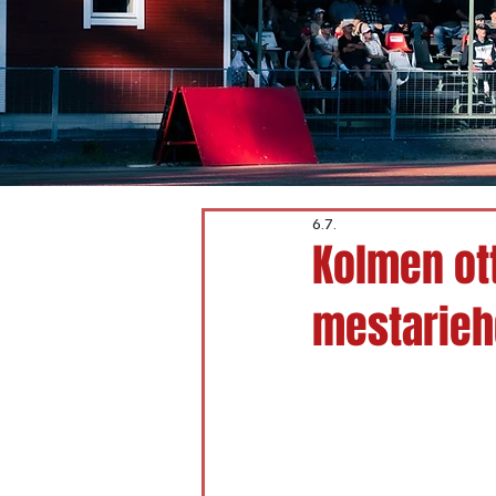
6.7.
Kolmen ott
mestarieh