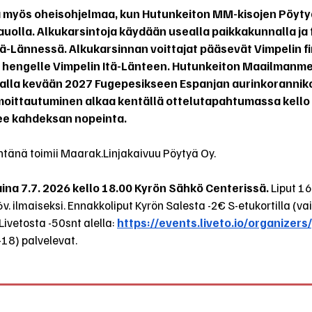
 myös oheisohjelmaa, kun Hutunkeiton MM-kisojen Pöytyä
uolla. Alkukarsintoja käydään usealla paikkakunnalla ja f
ä-Lännessä. Alkukarsinnan voittajat pääsevät Vimpelin fin
e hengelle Vimpelin Itä-Länteen. Hutunkeiton Maailmanmes
lla kevään 2027 Fugepesikseen Espanjan aurinkoranniko
lmoittautuminen alkaa kentällä ottelutapahtumassa kello 
e kahdeksan nopeinta.
äntänä toimii Maarak.Linjakaivuu Pöytyä Oy.
taina 7.7. 2026 kello 18.00 Kyrön Sähkö Centerissä.
Liput 16
6v. ilmaiseksi. Ennakkoliput Kyrön Salesta -2€ S-etukortilla (va
ivetosta -50snt alella: 
https://events.liveto.io/organizers
K-18) palvelevat.