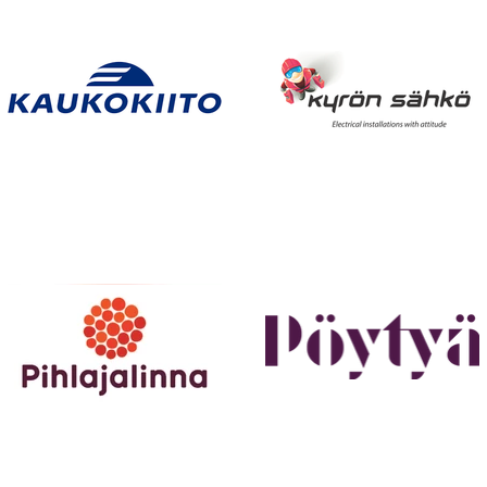
Runkosarjan päätösviikon
Sini 
väännöt käyntiin Raumalta
lopp