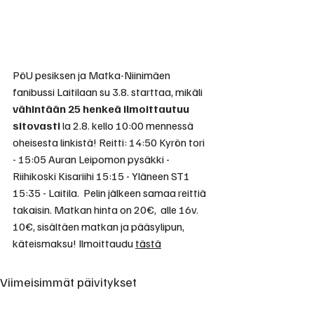
PöU pesiksen ja Matka-Niinimäen 
fanibussi Laitilaan su 3.8. starttaa, mikäli 
vähintään 25 henkeä ilmoittautuu 
sitovasti
 la 2.8. kello 10:00 mennessä 
oheisesta linkistä! Reitti: 14:50 Kyrön tori 
- 15:05 Auran Leipomon pysäkki - 
Riihikoski Kisariihi 15:15 - Yläneen ST1 
15:35 - Laitila.  Pelin jälkeen samaa reittiä 
takaisin. Matkan hinta on 20€,  alle 16v. 
10€, sisältäen matkan ja pääsylipun, 
käteismaksu! Ilmoittaudu 
tästä
Viimeisimmät päivitykset