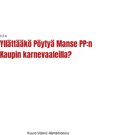
12.6.
Yllättääkö Pöytyä Manse PP:n
Kaupin karnevaaleilla?
Kuva:Väinö Alimkhanov