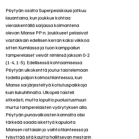
Pöytyän osalta Superpesiskausi jatkuu 
lauantaina, kun joukkue kohtaa 
vieraskentällä sarjassa kolmantena 
olevan Manse PP:n. Joukkueet pelasivat 
vastakkain edellisen kerran kaksi viikkoa 
sitten Kumilassa ja tuon kamppailun 
tamperelaiset veivät nimiinsä jaksoin 0-2 
(1-4, 1-5). Edellisessä kohtaamisessa 
Pöytyän ulkokenttä joutui taistelemaan 
todella paljon kolmostilanteessa, kun 
Manse sai järjesteltyä kotiutuspaikkoja 
kuin liukuhihnalta. Ulkopeli taisteli 
sitkeästi, mutta lopulta puolustusmuuri 
murtui tamperelaisten vyörytyksen alla. 
Pöytyän punavalkoisten kannalta olisi 
tärkeää saada iskettyä kapuloita 
Mansen rattaisiin jo vaihtotilanteessa ja 
tylsyttää sitä kautta hallitsevan mestarin 