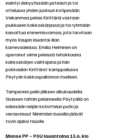
esiintyi debyytissään pirteästi ja toi 
ottelussa yhden juoksun kotipesään. 
Veikanmaa pelasi Kirittäriä vastaan 
joukkueen kakkoskärjessä ja toi ryhmään 
kaivattua etenemisvoimaa, jota tarvitaan 
myös Kaupin lauantai-illan 
karnevaaleissa. Emilia Helminen on 
operoinut viime peleissä tehokkaana 
kakkoskärjen vaihtajana ja hän 
pokkasikin Kirittäret-kamppailussa 
Pöytyän kakkospalkinnon itselleen. 
Tampereen pelin jälkeen alkukaudella 
tiiviiseen tahtiin pelanneella Pöytyällä on 
edessään neljän kotiottelun putki ja 
vierasreissut Niinimäen bussilla jäävät 
tovin ajaksi tauolle.
Manse PP – PöU lauantaina 13.6. klo 