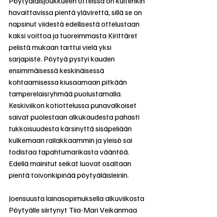
Pöytyäläisjoukkueen otteissa on kuitenkin 
havaittavissa pientä ylävirettä, sillä se on 
napsinut viidestä edellisestä ottelustaan 
kaksi voittoa ja tuoreimmasta Kirittäret 
pelistä mukaan tarttui vielä yksi 
sarjapiste. Pöytyä pystyi kauden 
ensimmäisessä keskinäisessä 
kohtaamisessa kiusaamaan pitkään 
tamperelaisryhmää puolustamalla. 
Keskiviikon kotiottelussa punavalkoiset 
saivat puolestaan alkukaudesta pahasti 
tukkoisuudesta kärsinyttä sisäpeliään 
kulkemaan railakkaammin ja yleisö sai 
todistaa tapahtumarikasta vääntöä. 
Edellä mainitut seikat luovat osaltaan 
pientä toivonkipinää pöytyäläisleiriin. 
Joensuusta lainasopimuksella alkuviikosta 
Pöytyälle siirtynyt Tiia-Mari Veikanmaa 