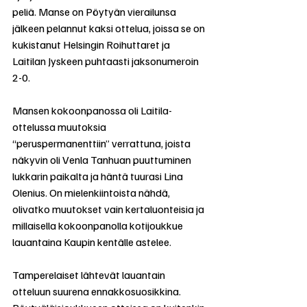
peliä. Manse on Pöytyän vierailunsa 
jälkeen pelannut kaksi ottelua, joissa se on 
kukistanut Helsingin Roihuttaret ja 
Laitilan Jyskeen puhtaasti jaksonumeroin 
2-0. 
Mansen kokoonpanossa oli Laitila-
ottelussa muutoksia 
“peruspermanenttiin” verrattuna, joista 
näkyvin oli Venla Tanhuan puuttuminen 
lukkarin paikalta ja häntä tuurasi Lina 
Olenius. On mielenkiintoista nähdä, 
olivatko muutokset vain kertaluonteisia ja 
millaisella kokoonpanolla kotijoukkue 
lauantaina Kaupin kentälle astelee.
Tamperelaiset lähtevät lauantain 
otteluun suurena ennakkosuosikkina. 