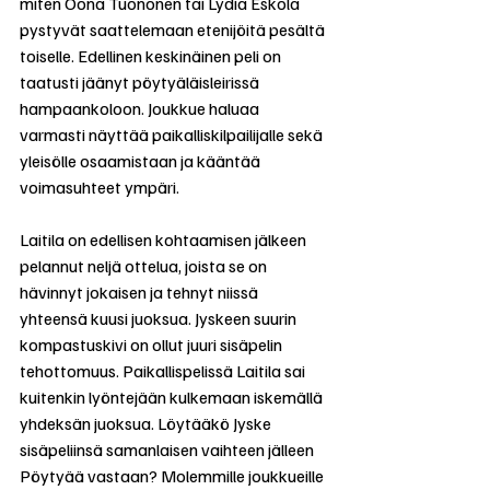
miten Oona Tuononen tai Lydia Eskola 
pystyvät saattelemaan etenijöitä pesältä 
toiselle. Edellinen keskinäinen peli on 
taatusti jäänyt pöytyäläisleirissä 
hampaankoloon. Joukkue haluaa 
varmasti näyttää paikalliskilpailijalle sekä 
yleisölle osaamistaan ja kääntää 
voimasuhteet ympäri.
Laitila on edellisen kohtaamisen jälkeen 
pelannut neljä ottelua, joista se on 
hävinnyt jokaisen ja tehnyt niissä 
yhteensä kuusi juoksua. Jyskeen suurin 
kompastuskivi on ollut juuri sisäpelin 
tehottomuus. Paikallispelissä Laitila sai 
kuitenkin lyöntejään kulkemaan iskemällä 
yhdeksän juoksua. Löytääkö Jyske 
sisäpeliinsä samanlaisen vaihteen jälleen 
Pöytyää vastaan? Molemmille joukkueille 