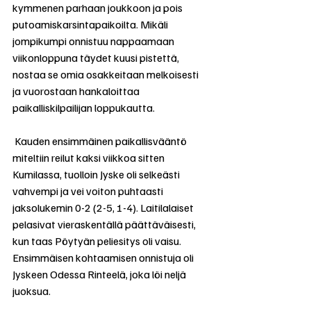
kymmenen parhaan joukkoon ja pois 
putoamiskarsintapaikoilta. Mikäli 
jompikumpi onnistuu nappaamaan 
viikonloppuna täydet kuusi pistettä, 
nostaa se omia osakkeitaan melkoisesti 
ja vuorostaan hankaloittaa 
paikalliskilpailijan loppukautta.
 Kauden ensimmäinen paikallisvääntö 
miteltiin reilut kaksi viikkoa sitten 
Kumilassa, tuolloin Jyske oli selkeästi 
vahvempi ja vei voiton puhtaasti 
jaksolukemin 0-2 (2-5, 1-4). Laitilalaiset 
pelasivat vieraskentällä päättäväisesti, 
kun taas Pöytyän peliesitys oli vaisu. 
Ensimmäisen kohtaamisen onnistuja oli 
Jyskeen Odessa Rinteelä, joka löi neljä 
juoksua.