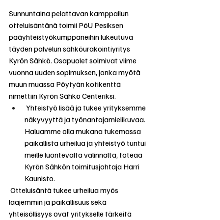
Sunnuntaina pelattavan kamppailun 
otteluisäntänä toimii PöU Pesiksen 
pääyhteistyökumppaneihin lukeutuva 
täyden palvelun sähköurakointiyritys 
Kyrön Sähkö. Osapuolet solmivat viime 
vuonna uuden sopimuksen, jonka myötä 
muun muassa Pöytyän kotikenttä 
nimettiin Kyrön Sähkö Centeriksi.
 Yhteistyö lisää ja tukee yrityksemme 
näkyvyyttä ja työnantajamielikuvaa. 
Haluamme olla mukana tukemassa 
paikallista urheilua ja yhteistyö tuntui 
meille luontevalta valinnalta, toteaa 
Kyrön Sähkön toimitusjohtaja Harri 
Kaunisto.
 Otteluisäntä tukee urheilua myös 
laajemmin ja paikallisuus sekä 
yhteisöllisyys ovat yritykselle tärkeitä 