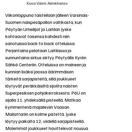
Kuva:Väinö Alimkhanov
Viikonloppuna taistellaan jälleen Varsinais-
Suomen naispesäpallon valtikasta, kun 
Pöytyän Urheilijat ja Laitilan Jyske 
kohtaavat toisensa kahdesti niin 
sanotuissa back-to back otteluissa. 
Perjantaina pelataan Laitilassa ja 
sunnuntaina sirkus siirtyy Pöytyälle Kyrön 
Sähkö Centeriin. Otteluissa on maineen ja 
kunnian lisäksi jaossa äärimmäisen 
tärkeitä sarjapisteitä, sillä joukkueet 
löytyvät peräkkäisiltä sijoilta naisten 
Superpesiksen pohjakerroksesta. PöU on 
sijalla 11. yhdeksällä pisteellä. Matkaa 
kymmentenä majaileviin Vaasan 
Mailattariin on kolme pistettä. Jyske 
löytyy paikalta 12. viidellä sarjapisteellä. 
Molemmat joukkueet havittelevat nousua 