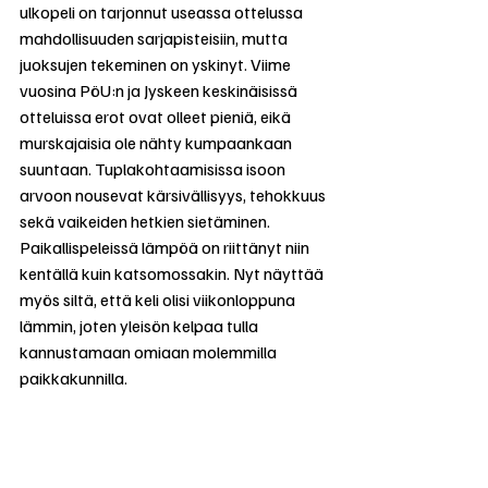
ulkopeli on tarjonnut useassa ottelussa 
mahdollisuuden sarjapisteisiin, mutta 
juoksujen tekeminen on yskinyt. Viime 
vuosina PöU:n ja Jyskeen keskinäisissä 
otteluissa erot ovat olleet pieniä, eikä 
murskajaisia ole nähty kumpaankaan 
suuntaan. Tuplakohtaamisissa isoon 
arvoon nousevat kärsivällisyys, tehokkuus 
sekä vaikeiden hetkien sietäminen. 
Paikallispeleissä lämpöä on riittänyt niin 
kentällä kuin katsomossakin. Nyt näyttää 
myös siltä, että keli olisi viikonloppuna 
lämmin, joten yleisön kelpaa tulla 
kannustamaan omiaan molemmilla 
paikkakunnilla.