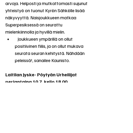
arvoja. Helposti ja mutkattomasti sujunut 
yhteistyö on tuonut Kyrön Sähkölle lisää 
näkyvyyttä. Naisjoukkueen matkaa 
Superpesiksessä on seurattu 
mielenkiinnolla ja hyvillä mielin.
   Joukkueen ympärillä on ollut 
positiivinen fiilis, ja on ollut mukava 
seurata seuran kehitystä. Nähdään 
peleissä!, sanailee Kaunisto.
Laitilan Jyske- Pöytyän Urheilijat 
perjantaina 10.7. kello 18.00 
Laitilassa
PöU – Jyske sunnuntaina 12.7. kello 
17.00 Kyrön Sähkö Centerissä 
Otteluisäntänä: Kyrön Sähkö. Liput 
16€, opiskelijat & eläkeläiset 13€, 
alle 16v. ilmaiseksi. Ennakkoliput 
Kyrön Salesta -2€ S-etukortilla (vain 