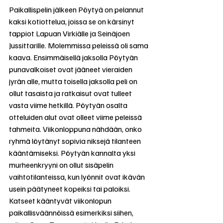
Paikallispelin jälkeen Pöytyä on pelannut 
kaksi kotiottelua, joissa se on kärsinyt 
tappiot Lapuan Virkiälle ja Seinäjoen 
Jussittarille. Molemmissa peleissä oli sama 
kaava. Ensimmäisellä jaksolla Pöytyän 
punavalkoiset ovat jääneet vieraiden 
jyrän alle, mutta toisella jaksolla peli on 
ollut tasaista ja ratkaisut ovat tulleet 
vasta viime hetkillä. Pöytyän osalta 
otteluiden alut ovat olleet viime peleissä 
tahmeita. Viikonloppuna nähdään, onko 
ryhmä löytänyt sopivia niksejä tilanteen 
kääntämiseksi. Pöytyän kannalta yksi 
murheenkryyni on ollut sisäpelin 
vaihtotilanteissa, kun lyönnit ovat ikävän 
usein päätyneet kopeiksi tai paloiksi. 
Katseet kääntyvät viikonlopun 
paikallisväännöissä esimerkiksi siihen, 