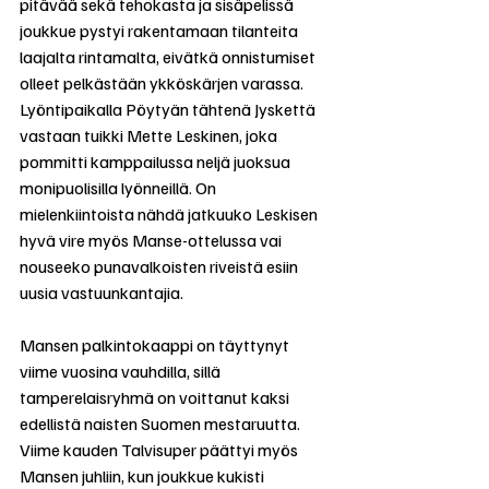
pitävää sekä tehokasta ja sisäpelissä 
joukkue pystyi rakentamaan tilanteita 
laajalta rintamalta, eivätkä onnistumiset 
olleet pelkästään ykköskärjen varassa. 
Lyöntipaikalla Pöytyän tähtenä Jyskettä 
vastaan tuikki Mette Leskinen, joka 
pommitti kamppailussa neljä juoksua 
monipuolisilla lyönneillä. On 
mielenkiintoista nähdä jatkuuko Leskisen 
hyvä vire myös Manse-ottelussa vai 
nouseeko punavalkoisten riveistä esiin 
uusia vastuunkantajia. 
Mansen palkintokaappi on täyttynyt 
viime vuosina vauhdilla, sillä 
tamperelaisryhmä on voittanut kaksi 
edellistä naisten Suomen mestaruutta. 
Viime kauden Talvisuper päättyi myös 
Mansen juhliin, kun joukkue kukisti 