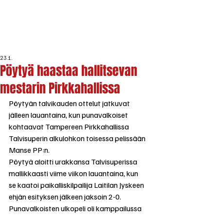
23.1.
Pöytyä haastaa hallitsevan
mestarin Pirkkahallissa
Pöytyän talvikauden ottelut jatkuvat 
jälleen lauantaina, kun punavalkoiset 
kohtaavat Tampereen Pirkkahallissa 
Talvisuperin alkulohkon toisessa pelissään 
Manse PP:n. 
Pöytyä aloitti urakkansa Talvisuperissa 
mallikkaasti viime viikon lauantaina, kun 
se kaatoi paikalliskilpailija Laitilan Jyskeen 
ehjän esityksen jälkeen jaksoin 2-0. 
Punavalkoisten ulkopeli oli kamppailussa 