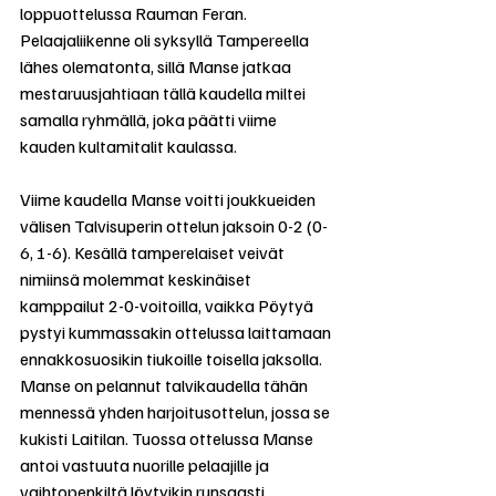
loppuottelussa Rauman Feran. 
Pelaajaliikenne oli syksyllä Tampereella 
lähes olematonta, sillä Manse jatkaa 
mestaruusjahtiaan tällä kaudella miltei 
samalla ryhmällä, joka päätti viime 
kauden kultamitalit kaulassa. 
Viime kaudella Manse voitti joukkueiden 
välisen Talvisuperin ottelun jaksoin 0-2 (0-
6, 1-6). Kesällä tamperelaiset veivät 
nimiinsä molemmat keskinäiset 
kamppailut 2-0-voitoilla, vaikka Pöytyä 
pystyi kummassakin ottelussa laittamaan 
ennakkosuosikin tiukoille toisella jaksolla. 
Manse on pelannut talvikaudella tähän 
mennessä yhden harjoitusottelun, jossa se 
kukisti Laitilan. Tuossa ottelussa Manse 
antoi vastuuta nuorille pelaajille ja 
vaihtopenkiltä löytyikin runsaasti 