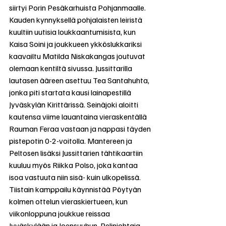
siirtyi Porin Pesäkarhuista Pohjanmaalle. 
Kauden kynnyksellä pohjalaisten leiristä 
kuultiin uutisia loukkaantumisista, kun 
Kaisa Soini ja joukkueen ykköslukkariksi 
kaavailtu Matilda Niskakangas joutuvat 
olemaan kentiltä sivussa. Jussittarilla 
lautasen ääreen asettuu Tea Santahuhta, 
jonka piti startata kausi lainapestillä 
Jyväskylän Kirittärissä. Seinäjoki aloitti 
kautensa viime lauantaina vieraskentällä 
Rauman Feraa vastaan ja nappasi täyden 
pistepotin 0-2-voitolla. Mantereen ja 
Peltosen lisäksi Jussittarien tähtikaartiin 
kuuluu myös Riikka Polso, joka kantaa 
isoa vastuuta niin sisä- kuin ulkopelissä. 
Tiistain kamppailu käynnistää Pöytyän 
kolmen ottelun vieraskiertueen, kun 
viikonloppuna joukkue reissaa 
Jyväskylään ja Joensuuhun. Pelinjohtaja 