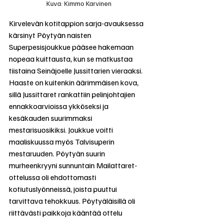
Kuva: Kimmo Karvinen
Kirvelevän kotitappion sarja-avauksessa 
kärsinyt Pöytyän naisten 
Superpesisjoukkue pääsee hakemaan 
nopeaa kuittausta, kun se matkustaa 
tiistaina Seinäjoelle Jussittarien vieraaksi. 
Haaste on kuitenkin äärimmäisen kova, 
sillä Jussittaret rankattiin pelinjohtajien 
ennakkoarvioissa ykköseksi ja 
kesäkauden suurimmaksi 
mestarisuosikiksi. Joukkue voitti 
maaliskuussa myös Talvisuperin 
mestaruuden. Pöytyän suurin 
murheenkryyni sunnuntain Mailattaret- 
ottelussa oli ehdottomasti 
kotiutuslyönneissä, joista puuttui 
tarvittava tehokkuus. Pöytyäläisillä oli 
riittävästi paikkoja kääntää ottelu 