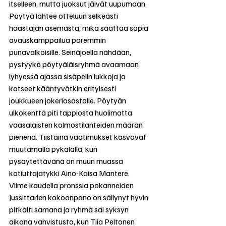
itselleen, mutta juoksut jäivät uupumaan. 
Pöytyä lähtee otteluun selkeästi 
haastajan asemasta, mikä saattaa sopia 
avauskamppailua paremmin 
punavalkoisille. Seinäjoella nähdään, 
pystyykö pöytyäläisryhmä avaamaan 
lyhyessä ajassa sisäpelin lukkoja ja 
katseet kääntyvätkin erityisesti 
joukkueen jokeriosastolle. Pöytyän 
ulkokenttä piti tappiosta huolimatta 
vaasalaisten kolmostilanteiden määrän 
pienenä. Tiistaina vaatimukset kasvavat 
muutamalla pykälällä, kun 
pysäytettävänä on muun muassa 
kotiuttajatykki Aino-Kaisa Mantere. 
Viime kaudella pronssia pokanneiden 
Jussittarien kokoonpano on säilynyt hyvin 
pitkälti samana ja ryhmä sai syksyn 
aikana vahvistusta, kun Tiia Peltonen 