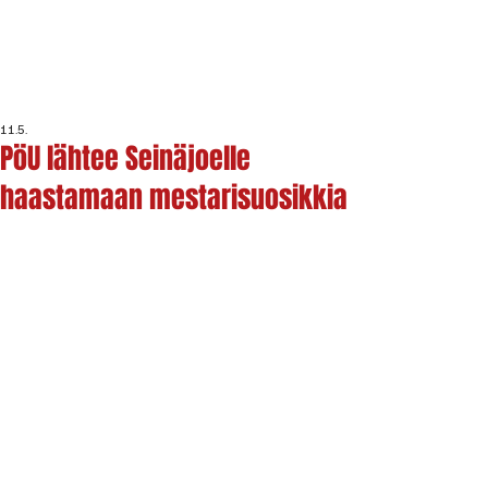
11.5.
PöU lähtee Seinäjoelle
haastamaan mestarisuosikkia