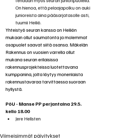
tehdään myös seuran junioripuolella. 
On hienoa, että pelaajapolku on auki 
junioreista aina pääsarjatasolle asti, 
tuumii Heiliö.
Yhteistyö seuran kanssa on Heiliön 
mukaan ollut saumatonta ja molemmat 
osapuolet saavat siitä osansa. Mäkelän 
Rakennus on vuosien varrella ollut 
mukana seuran erilaisissa 
rakennusprojekteissa luotettavana 
kumppanina, jolta löytyy monenlaista 
rakennustavaraa tarvittaessa suoraan 
hyllystä.
PöU - Manse PP perjantaina 29.5. 
kello 18.00
Jere Hellsten
Viimeisimmät päivitykset