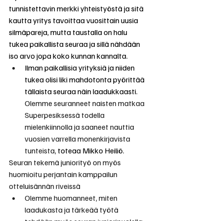
tunnistettavin merkki yhteistyöstä ja sitä 
kautta yritys tavoittaa vuosittain uusia 
silmäpareja, mutta taustalla on halu 
tukea paikallista seuraa ja sillä nähdään 
iso arvo jopa koko kunnan kannalta.
Ilman paikallisia yrityksiä ja niiden 
tukea olisi liki mahdotonta pyörittää 
tällaista seuraa näin laadukkaasti. 
Olemme seuranneet naisten matkaa 
Superpesiksessä todella 
mielenkiinnolla ja saaneet nauttia 
vuosien varrella monenkirjavista 
tunteista, 
toteaa Mikko Heiliö.
Seuran tekemä juniorityö on myös 
huomioitu perjantain kamppailun 
otteluisännän riveissä
Olemme huomanneet, miten 
laadukasta ja tärkeää työtä 