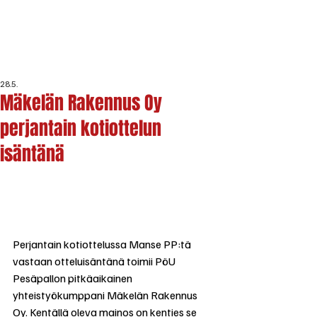
28.5.
Mäkelän Rakennus Oy
perjantain kotiottelun
isäntänä
Perjantain kotiottelussa Manse PP:tä 
vastaan otteluisäntänä toimii PöU 
Pesäpallon pitkäaikainen 
yhteistyökumppani Mäkelän Rakennus 
Oy. Kentällä oleva mainos on kenties se 