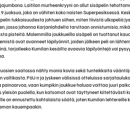
jajumbona. Laitilan murheenkryyni on ollut sisäpelin tehottomu
9 juoksua, joka on vähiten koko naisten Superpesiksessä. Keski
elin tukkoisuudesta johtuen siihen, miten tiivistä ulkopeliä Jys
en, jossa Johanna Karjanlahdelta tarvitaan onnistumisia, mikäl
ta pisteitä. Molemmilla joukkueilla sisäpeli on tuottanut kau
mistä ovat avanneet läpilyönnit, joiden jälkeen peli on lähten
iinä, tarjoileeko Kumilan kesäilta avaavia läpilyöntejä vai pysyy
na.
 vuosien saatossa nähty monia kovia sekä tunteikkaita vääntöj
altikasta. PöU:n ja Jyskeen välisissä otteluissa sarjataulukoll
 painoarvoa, vaan kumpikin joukkue haluaa voittaa juuri paikall
 yleisön puolella, kun katsomot ovat täyttyneet kiitettävästi 
lalle on ennustettu kohtalaista säätä, joten Kumilan lehtereille 
hieman kauempaakin.