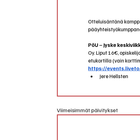
Otteluisäntänä kamppai
pääyhteistyökumppaneis
PöU – Jyske keskiviik
Oy. Liput 16€, opiskeli
etukortilla (vain kortt
https://events.livet
 Jere Hellsten
Viimeisimmät päivitykset