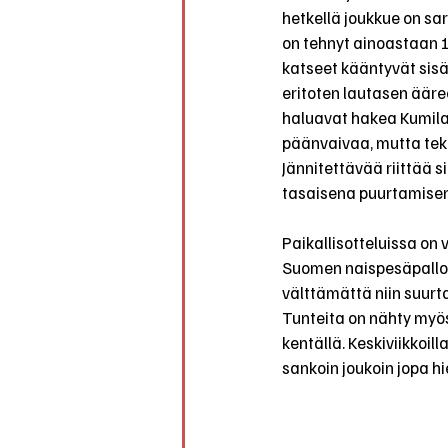
hetkellä joukkue on sar
on tehnyt ainoastaan 1
katseet kääntyvät sisäp
eritoten lautasen ääre
haluavat hakea Kumilas
päänvaivaa, mutta teke
Jännitettävää riittää s
tasaisena puurtamise
Paikallisotteluissa on
Suomen naispesäpallon v
välttämättä niin suurta
Tunteita on nähty myös
kentällä. Keskiviikkoil
sankoin joukoin jopa 