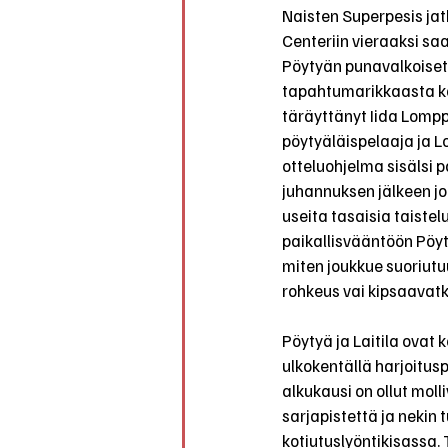
Naisten Superpesis jat
Centeriin vieraaksi sa
Pöytyän punavalkoiset
tapahtumarikkaasta ka
täräyttänyt Iida Lomppi
pöytyäläispelaaja ja L
otteluohjelma sisälsi 
juhannuksen jälkeen j
useita tasaisia taistel
paikallisvääntöön Pöyt
miten joukkue suoriutu
rohkeus vai kipsaavatk
Pöytyä ja Laitila ovat 
ulkokentällä harjoitus
alkukausi on ollut moll
sarjapistettä ja nekin t
kotiutuslyöntikisassa.