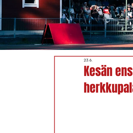
23.6.
Kesän ens
herkkupal