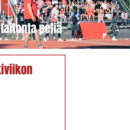
laitonta peliä
iviikon