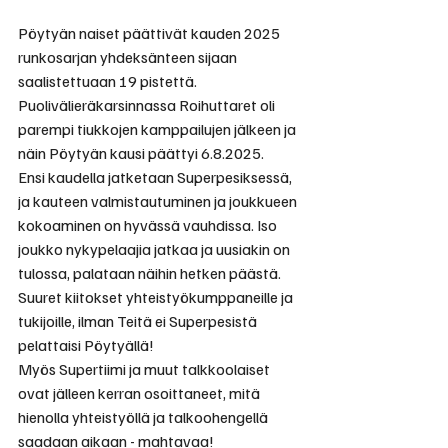
Pöytyän naiset päättivät kauden 2025 
runkosarjan yhdeksänteen sijaan 
saalistettuaan 19 pistettä. 
Puolivälieräkarsinnassa Roihuttaret oli 
parempi tiukkojen kamppailujen jälkeen ja 
näin Pöytyän kausi päättyi 6.8.2025.
Ensi kaudella jatketaan Superpesiksessä, 
ja kauteen valmistautuminen ja joukkueen 
kokoaminen on hyvässä vauhdissa. Iso 
joukko nykypelaajia jatkaa ja uusiakin on 
tulossa, palataan näihin hetken päästä.
Suuret kiitokset yhteistyökumppaneille ja 
tukijoille, ilman Teitä ei Superpesistä 
pelattaisi Pöytyällä!
Myös Supertiimi ja muut talkkoolaiset 
ovat jälleen kerran osoittaneet, mitä 
hienolla yhteistyöllä ja talkoohengellä  
saadaan aikaan - mahtavaa! 