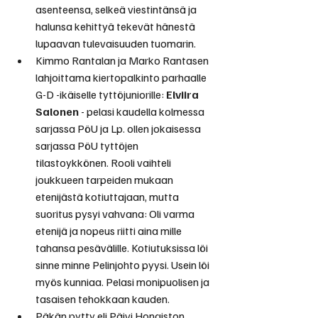
asenteensa, selkeä viestintänsä ja 
halunsa kehittyä tekevät hänestä 
lupaavan tulevaisuuden tuomarin.
Kimmo Rantalan ja Marko Rantasen 
lahjoittama kiertopalkinto parhaalle 
G-D -ikäiselle tyttöjuniorille: 
Elviira 
Salonen
 - pelasi kaudella kolmessa 
sarjassa PöU ja Lp. ollen jokaisessa 
sarjassa PöU tyttöjen 
tilastoykkönen. Rooli vaihteli 
joukkueen tarpeiden mukaan 
etenijästä kotiuttajaan, mutta 
suoritus pysyi vahvana: Oli varma 
etenijä ja nopeus riitti aina mille 
tahansa pesävälille. Kotiutuksissa löi 
sinne minne Pelinjohto pyysi. Usein löi 
myös kunniaa. Pelasi monipuolisen ja 
tasaisen tehokkaan kauden.
Päkän pytty eli Päivi Hongiston 