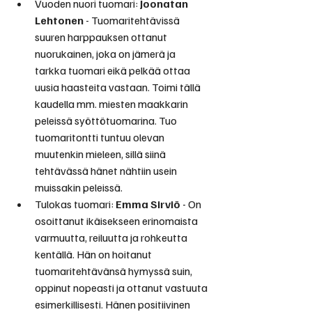
Vuoden nuori tuomari: 
Joonatan 
Lehtonen
 - Tuomaritehtävissä 
suuren harppauksen ottanut 
nuorukainen, joka on jämerä ja 
tarkka tuomari eikä pelkää ottaa 
uusia haasteita vastaan. Toimi tällä 
kaudella mm. miesten maakkarin 
peleissä syöttötuomarina. Tuo 
tuomaritontti tuntuu olevan 
muutenkin mieleen, sillä siinä 
tehtävässä hänet nähtiin usein 
muissakin peleissä.
Tulokas tuomari: 
Emma Sirviö
 - On 
osoittanut ikäisekseen erinomaista 
varmuutta, reiluutta ja rohkeutta 
kentällä. Hän on hoitanut 
tuomaritehtävänsä hymyssä suin, 
oppinut nopeasti ja ottanut vastuuta 
esimerkillisesti. Hänen positiivinen 