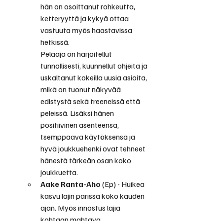
hän on osoittanut rohkeutta, 
ketteryyttä ja kykyä ottaa 
vastuuta myös haastavissa 
hetkissä.
Pelaaja on harjoitellut 
tunnollisesti, kuunnellut ohjeita ja 
uskaltanut kokeilla uusia asioita, 
mikä on tuonut näkyvää 
edistystä sekä treeneissä että 
peleissä. Lisäksi hänen 
positiivinen asenteensa, 
tsemppaava käytöksensä ja 
hyvä joukkuehenki ovat tehneet 
hänestä tärkeän osan koko 
joukkuetta. 
Aake Ranta-Aho
 (Ep) - Huikea 
kasvu lajin parissa koko kauden 
ajan. Myös innostus lajia 
kohtaan mahtava.