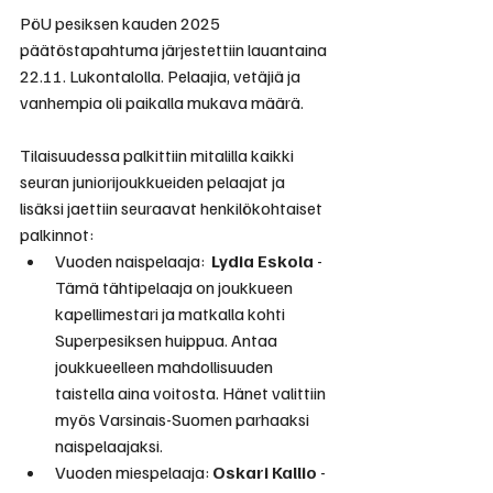
PöU pesiksen kauden 2025 
päätöstapahtuma järjestettiin lauantaina 
22.11. Lukontalolla. Pelaajia, vetäjiä ja 
vanhempia oli paikalla mukava määrä.
Tilaisuudessa palkittiin mitalilla kaikki 
seuran juniorijoukkueiden pelaajat ja 
lisäksi jaettiin seuraavat henkilökohtaiset 
palkinnot:
Vuoden naispelaaja:  
Lydia Eskola
 - 
Tämä tähtipelaaja on joukkueen 
kapellimestari ja matkalla kohti 
Superpesiksen huippua. Antaa 
joukkueelleen mahdollisuuden 
taistella aina voitosta. Hänet valittiin 
myös Varsinais-Suomen parhaaksi 
naispelaajaksi.
Vuoden miespelaaja: 
Oskari Kallio
 - 