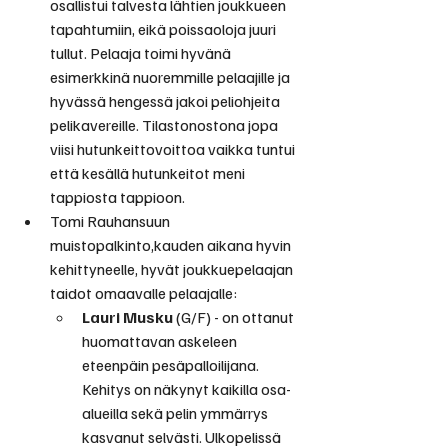
osallistui talvesta lähtien joukkueen 
tapahtumiin, eikä poissaoloja juuri 
tullut. Pelaaja toimi hyvänä 
esimerkkinä nuoremmille pelaajille ja 
hyvässä hengessä jakoi peliohjeita 
pelikavereille. Tilastonostona jopa 
viisi hutunkeittovoittoa vaikka tuntui 
että kesällä hutunkeitot meni 
tappiosta tappioon.
Tomi Rauhansuun 
muistopalkinto,kauden aikana hyvin 
kehittyneelle, hyvät joukkuepelaajan 
taidot omaavalle pelaajalle: 
Lauri Musku
 (G/F) - on ottanut 
huomattavan askeleen 
eteenpäin pesäpalloilijana. 
Kehitys on näkynyt kaikilla osa-
alueilla sekä pelin ymmärrys 
kasvanut selvästi. Ulkopelissä 