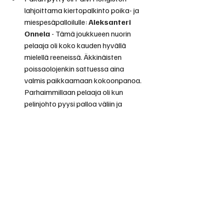
lahjoittama kiertopalkinto poika- ja 
miespesäpalloilulle: 
Aleksanteri 
Onnela
 - Tämä joukkueen nuorin 
pelaaja oli koko kauden hyvällä 
mielellä reeneissä. Äkkinäisten 
poissaolojenkin sattuessa aina 
valmis paikkaamaan kokoonpanoa. 
Parhaimmillaan pelaaja oli kun 
pelinjohto pyysi palloa väliin ja 
Alluhan uitti pallon väliin.
Kentän Elmo, Kyrön Kulta-kello Oy:n 
lahjoittama kiertopalkinto: 
"
Liivijengi"