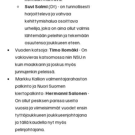
Suvi Salmi
 (Dt) - on tunnollisesti 
harjoitteleva ja vahvaa 
kehittymishalua osoittava 
urheilija, joka on aina ollut valmis 
lähtemään peleihin ja tekemään 
osuutensa joukkueen eteen.
Vuoden katsoja: 
Timo Ilomäki
 - On 
vakiovieras katsomossa niin NSU:n 
kuin maakkarin ja joskus myös 
junnujenkin peleissä.
Markku Kallion valmentajarahaston 
palkinto ja Nuori Suomen 
kiertopalkinto: 
Hermanni Salonen
 - 
On ollut pesiksen parissa useita 
vuosia ja viimeisimmät vuodet ensin 
tyttöjoukkueen joukkueenjohtajana 
ja tällä kaudella nyt myös 
pelinjohtajana.