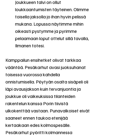
Joukkueen talvi on ollut 
loukkaantumisten täyteinen. Olimme 
toisella jaksolla jo ihan hyvin pelissä 
mukana. Lopussa näytimme mihin 
oikeasti pystymme ja pyrimme 
pelaamaan loput ottelut sillä tavalla, 
Ilmanen totesi.
Kamppailun ensihetket olivat tarkkaa 
vääntöä. Pesäkarhut avasi juoksuhanat 
toisessa vuorossa kahdella 
onnistumisella. Pöytyän osalta sisäpeli oli 
läpi avausjakson kuin tervanjuontia ja 
joukkue oli vaikeuksissa tilanteiden 
rakentelun kanssa Porin tiivistä 
ulkokenttää vastaan. Punavalkoiset eivät 
saaneet ennen taukoa etenijää 
kertaakaan edes kolmospesälle. 
Pesäkarhut pyöritti kolmannessa 