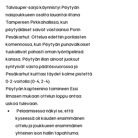
Talvisuper-sarja käynnistyi Pöytyän 
naisjoukkueen osalta lauantai-iltana 
Tampereen Pirkkahallissa, kun 
pöytyäläiset saivat vastaansa Porin 
Pesäkarhut. Ottelua edettiin porilaisten 
komennossa, kun Pöytyän punavalkoiset 
tuskailivat pahasti oman lyöntipelinsä 
kanssa. Pöytyän illan ainoat juoksut 
syntyivät vasta päätösvuorossa ja 
Pesäkarhut kuittasi täydet kolme pistettä 
0-2-voitolla (0-4, 2-4).
Pöytyän kapteenina toimineen Essi 
Ilmasen mukaan ottelun loppu antaa 
uskoa tulevaan.  
 Pelaamisessa näkyi se, että 
kyseessä oli kauden ensimmäinen 
ottelu ja joukkueen ensimmäinen 
yhteinen ison hallin tapahtuma. 