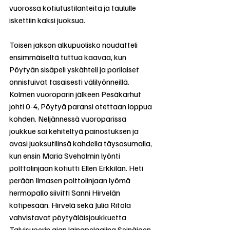
vuorossa kotiutustilanteita ja taululle 
iskettiin kaksi juoksua.
Toisen jakson alkupuolisko noudatteli 
ensimmäiseltä tuttua kaavaa, kun 
Pöytyän sisäpeli yskähteli ja porilaiset 
onnistuivat tasaisesti välilyönneillä. 
Kolmen vuoroparin jälkeen Pesäkarhut 
johti 0-4, Pöytyä paransi otettaan loppua 
kohden. Neljännessä vuoroparissa 
joukkue sai kehiteltyä painostuksen ja 
avasi juoksutilinsä kahdella täysosumalla, 
kun ensin Maria Sveholmin lyönti 
polttolinjaan kotiutti Ellen Erkkilän. Heti 
perään Ilmasen polttolinjaan lyömä 
hermopallo siivitti Sanni Hirvelän 
kotipesään. Hirvelä sekä Julia Ritola 
vahvistavat pöytyäläisjoukkuetta 
Talvisuperin ajan lainapelaajina Seinäjoen 