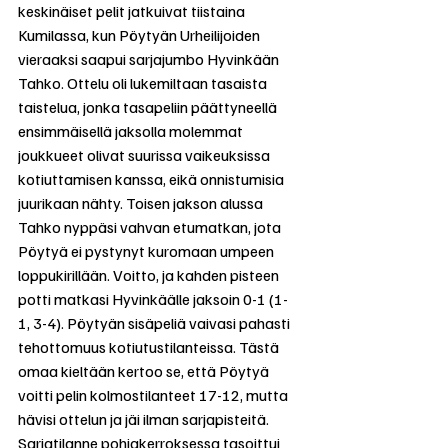
keskinäiset pelit jatkuivat tiistaina 
Kumilassa, kun Pöytyän Urheilijoiden 
vieraaksi saapui sarjajumbo Hyvinkään 
Tahko. Ottelu oli lukemiltaan tasaista 
taistelua, jonka tasapeliin päättyneellä 
ensimmäisellä jaksolla molemmat 
joukkueet olivat suurissa vaikeuksissa 
kotiuttamisen kanssa, eikä onnistumisia 
juurikaan nähty. Toisen jakson alussa 
Tahko nyppäsi vahvan etumatkan, jota 
Pöytyä ei pystynyt kuromaan umpeen 
loppukirillään. Voitto, ja kahden pisteen 
potti matkasi Hyvinkäälle jaksoin 0-1 (1-
1, 3-4). Pöytyän sisäpeliä vaivasi pahasti 
tehottomuus kotiutustilanteissa. Tästä 
omaa kieltään kertoo se, että Pöytyä 
voitti pelin kolmostilanteet 17-12, mutta 
hävisi ottelun ja jäi ilman sarjapisteitä. 
Sarjatilanne pohjakerroksessa tasoittui 