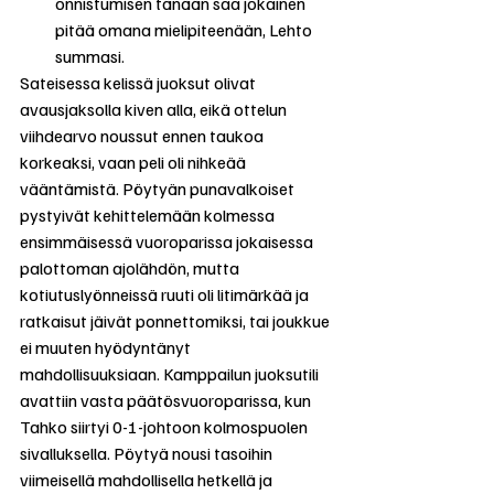
onnistumisen tänään saa jokainen 
pitää omana mielipiteenään, Lehto 
summasi.
Sateisessa kelissä juoksut olivat 
avausjaksolla kiven alla, eikä ottelun 
viihdearvo noussut ennen taukoa 
korkeaksi, vaan peli oli nihkeää 
vääntämistä. Pöytyän punavalkoiset 
pystyivät kehittelemään kolmessa 
ensimmäisessä vuoroparissa jokaisessa 
palottoman ajolähdön, mutta 
kotiutuslyönneissä ruuti oli litimärkää ja 
ratkaisut jäivät ponnettomiksi, tai joukkue 
ei muuten hyödyntänyt 
mahdollisuuksiaan. Kamppailun juoksutili 
avattiin vasta päätösvuoroparissa, kun 
Tahko siirtyi 0-1-johtoon kolmospuolen 
sivalluksella. Pöytyä nousi tasoihin 
viimeisellä mahdollisella hetkellä ja 