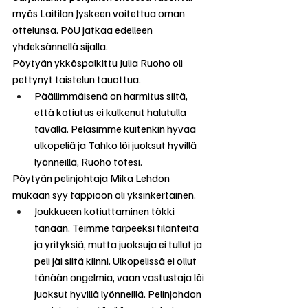
myös Laitilan Jyskeen voitettua oman 
ottelunsa. PöU jatkaa edelleen 
yhdeksännellä sijalla.
Pöytyän ykköspalkittu Julia Ruoho oli 
pettynyt taistelun tauottua.
Päällimmäisenä on harmitus siitä, 
että kotiutus ei kulkenut halutulla 
tavalla. Pelasimme kuitenkin hyvää 
ulkopeliä ja Tahko löi juoksut hyvillä 
lyönneillä, Ruoho totesi.
Pöytyän pelinjohtaja Mika Lehdon 
mukaan syy tappioon oli yksinkertainen.
Joukkueen kotiuttaminen tökki 
tänään. Teimme tarpeeksi tilanteita 
ja yrityksiä, mutta juoksuja ei tullut ja 
peli jäi siitä kiinni. Ulkopelissä ei ollut 
tänään ongelmia, vaan vastustaja löi 
juoksut hyvillä lyönneillä. Pelinjohdon 