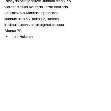
Pöytyän pelit jatkuvat sunnuntaina 29.6. 
vierasottelulla Rauman Feraa vastaan. 
Seuraavaksi Kumilassa pelataan 
sunnuntaina 6.7. kello 17, tuolloin 
kotijoukkueen vastustajaksi saapuu 
Manse PP.
Jere Hellsten
Otteluisäntänä Mellilän Pidot Kuva: Timo Kesti