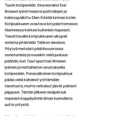
Tuurin kotipesään. Seuraavaksi Essi 
Ilmasen lyönti haastoi polttolinjan ja 
kakkospalkittu Ellen Erkkilä kirmasi kotiin. 
Kotijoukkueen orastava kiri palottomassa 
tilanteessa katkesi kuitenkin nopeasti. 
Tasoittavalla kotijoukkueen ulkopeli 
onnistui pitämään Tahkon aisoissa. 
Pöytyä metsästi päätösvuorossa 
onnistumisia ja nousikin vielä juoksun 
päähän, kun Tuuri spurttasi Ilmasen 
lyönnin ja harhaheiton avustuksella 
kotipesään. Punavalkoinen kotijoukkue 
pääsi vielä kahdesti yrittämään 
tasoitusta, mutta ratkaisut jäivät pahasti 
piippuun. Tämän jälkeen sisäpeli suli 
nopeasti koppilyöntiin ilman kunnollista 
uutta yritystä.