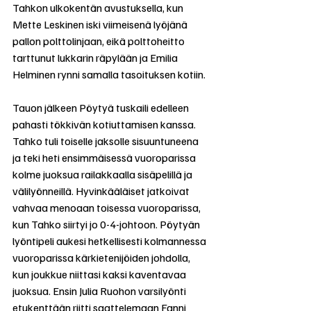
Tahkon ulkokentän avustuksella, kun 
Mette Leskinen iski viimeisenä lyöjänä 
pallon polttolinjaan, eikä polttoheitto 
tarttunut lukkarin räpylään ja Emilia 
Helminen rynni samalla tasoituksen kotiin. 
Tauon jälkeen Pöytyä tuskaili edelleen 
pahasti tökkivän kotiuttamisen kanssa. 
Tahko tuli toiselle jaksolle sisuuntuneena 
ja teki heti ensimmäisessä vuoroparissa 
kolme juoksua railakkaalla sisäpelillä ja 
välilyönneillä. Hyvinkääläiset jatkoivat 
vahvaa menoaan toisessa vuoroparissa, 
kun Tahko siirtyi jo 0-4-johtoon. Pöytyän 
lyöntipeli aukesi hetkellisesti kolmannessa 
vuoroparissa kärkietenijöiden johdolla, 
kun joukkue niittasi kaksi kaventavaa 
juoksua. Ensin Julia Ruohon varsilyönti 
etukenttään riitti saattelemaan Fanni 