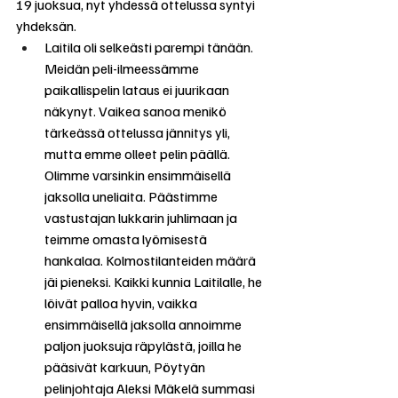
19 juoksua, nyt yhdessä ottelussa syntyi 
yhdeksän.
Laitila oli selkeästi parempi tänään. 
Meidän peli-ilmeessämme 
paikallispelin lataus ei juurikaan 
näkynyt. Vaikea sanoa menikö 
tärkeässä ottelussa jännitys yli, 
mutta emme olleet pelin päällä. 
Olimme varsinkin ensimmäisellä 
jaksolla uneliaita. Päästimme 
vastustajan lukkarin juhlimaan ja 
teimme omasta lyömisestä 
hankalaa. Kolmostilanteiden määrä 
jäi pieneksi. Kaikki kunnia Laitilalle, he 
löivät palloa hyvin, vaikka 
ensimmäisellä jaksolla annoimme 
paljon juoksuja räpylästä, joilla he 
pääsivät karkuun, Pöytyän 
pelinjohtaja Aleksi Mäkelä summasi 