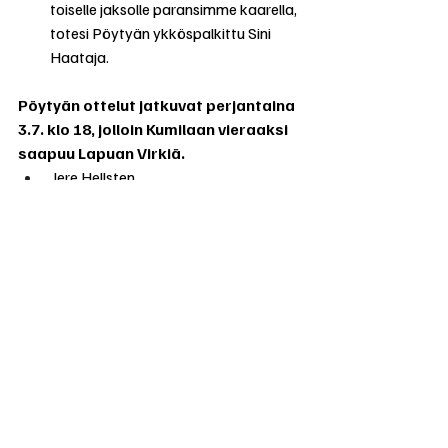
toiselle jaksolle paransimme kaarella, 
totesi Pöytyän ykköspalkittu Sini 
Haataja.
Pöytyän ottelut jatkuvat perjantaina 
3.7. klo 18, jolloin Kumilaan vieraaksi 
saapuu Lapuan Virkiä.
 Jere Hellsten
Oona Tuonosen syöksy. Kuva: Väinö 
Alimkhanov