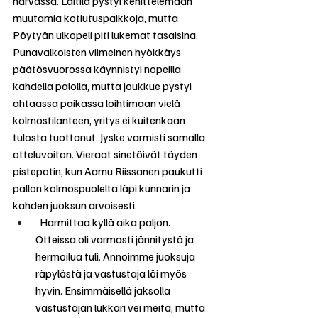
harvassa. Laitila pystyi kehittelemään 
muutamia kotiutuspaikkoja, mutta 
Pöytyän ulkopeli piti lukemat tasaisina. 
Punavalkoisten viimeinen hyökkäys 
päätösvuorossa käynnistyi nopeilla 
kahdella palolla, mutta joukkue pystyi 
ahtaassa paikassa loihtimaan vielä 
kolmostilanteen, yritys ei kuitenkaan 
tulosta tuottanut. Jyske varmisti samalla 
otteluvoiton. Vieraat sinetöivät täyden 
pistepotin, kun Aamu Riissanen paukutti 
pallon kolmospuolelta läpi kunnarin ja 
kahden juoksun arvoisesti.
  Harmittaa kyllä aika paljon. 
Otteissa oli varmasti jännitystä ja 
hermoilua tuli. Annoimme juoksuja 
räpylästä ja vastustaja löi myös 
hyvin. Ensimmäisellä jaksolla 
vastustajan lukkari vei meitä, mutta 