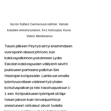
Kyrön Sähkö Centerissä nähtiin  tämän 
kauden ennätysyleisö, 541 katsojaa. Kuva: 
Väinö Alimkhanov
Tauon jälkeen Pöytyä siirtyi ensimmäisen 
vuoroparin alussa johtoon, kun 
kakkospalkinnon pokanneen Lydia 
Eskolan kakkospuolen välilyönti siivitti 
joukkueen parhaana palkitun Sini 
Haatajan kotipesään. Laitila sai omalla 
lyöntivuorollaan väännettyä yhden 
kotiutuspaikan ja teki tasoitusjuoksun 1-
1:een. Kotijoukkueen lyöntipeli oli läpi 
toisen jakson kuin tervanjuontia ja 
onnistuneet ratkaisut olivat todella 