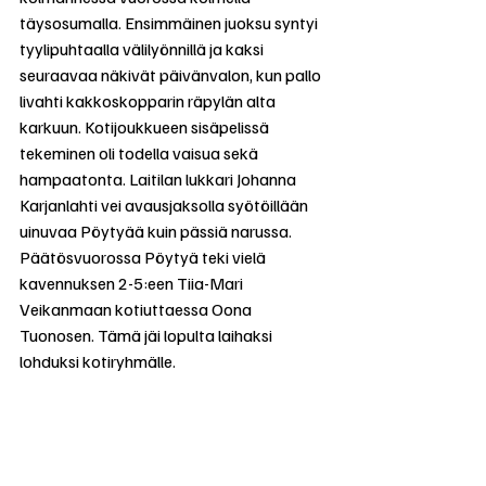
täysosumalla. Ensimmäinen juoksu syntyi 
tyylipuhtaalla välilyönnillä ja kaksi 
seuraavaa näkivät päivänvalon, kun pallo 
livahti kakkoskopparin räpylän alta 
karkuun. Kotijoukkueen sisäpelissä 
tekeminen oli todella vaisua sekä 
hampaatonta. Laitilan lukkari Johanna 
Karjanlahti vei avausjaksolla syötöillään 
uinuvaa Pöytyää kuin pässiä narussa. 
Päätösvuorossa Pöytyä teki vielä 
kavennuksen 2-5:een Tiia-Mari 
Veikanmaan kotiuttaessa Oona 
Tuonosen. Tämä jäi lopulta laihaksi 
lohduksi kotiryhmälle.