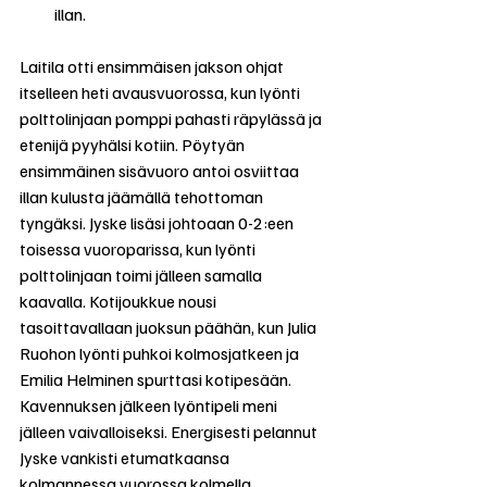
illan.
Laitila otti ensimmäisen jakson ohjat 
itselleen heti avausvuorossa, kun lyönti 
polttolinjaan pomppi pahasti räpylässä ja 
etenijä pyyhälsi kotiin. Pöytyän 
ensimmäinen sisävuoro antoi osviittaa 
illan kulusta jäämällä tehottoman 
tyngäksi. Jyske lisäsi johtoaan 0-2:een 
toisessa vuoroparissa, kun lyönti 
polttolinjaan toimi jälleen samalla 
kaavalla. Kotijoukkue nousi 
tasoittavallaan juoksun päähän, kun Julia 
Ruohon lyönti puhkoi kolmosjatkeen ja 
Emilia Helminen spurttasi kotipesään. 
Kavennuksen jälkeen lyöntipeli meni 
jälleen vaivalloiseksi. Energisesti pelannut 
Jyske vankisti etumatkaansa 
kolmannessa vuorossa kolmella 