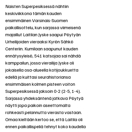
Naisten Superpesiksessä nähtiin 
keskiviikkona tämän kauden 
ensimmäinen Varsinais-Suomen 
paikallisottelu, kun sarjassa viimeisenä 
majaillut Laitilan Jyske saapui Pöytyän 
Urheilijoiden vieraaksi Kyrön Sähkö 
Centeriin. Kumilaan saapunut kauden 
ennätysyleisö, 541 katsojaa sai nähdä 
kamppailun, jossa vierailija Jyske oli 
jokaisella osa-alueella kotijoukkuetta 
edellä ja kuittasi seurahistoriansa 
ensimmäisen kolmen pisteen voiton 
Superpesiksessä jaksoin 0-2 (2-5, 1-4). 
Sarjassa yhdeksäntenä jatkava Pöytyä 
näytti jopa paikoin aseettomalta 
rohkeasti pelannutta vierasta vastaan. 
Omaa kieltään kertoo se, että Laitila oli 
ennen paikallispeliä tehnyt koko kaudella 