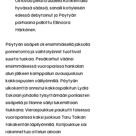
Oli kivaa pelata uudella kotikentällä 
hyvässä säässä, sanaili kotiyleisön 
edessä debytoinut ja Pöytyän 
parhaana palkittu Ellinoora 
Härkönen.
Pöytyän sisäpeli oli ensimmäisellä jaksolla 
ponnetonta ja vaihtolyönnit tuottivat 
suurta tuskaa. Pesäkarhut väänsi 
ensimmäisessä vuoroparissa hankalan 
alun jälkeen kamppailun avausjuoksun 
kakkospuolen välilyönnillä. Pöytyän 
ulkokenttä onnistui kakkospalkitun Lydia 
Eskolan johdolla tylsyttämään porilaisten 
sisäpeliä ja tilanne säilyi lukemiltaan 
tiukkana. Vierasjoukkue paukutti toisessa 
vuoroparissa kaksi juoksua Taru Toikan 
takakentän läpilyönnillä. Kotijoukkue sai 
rakennettua ottelun ainoan 