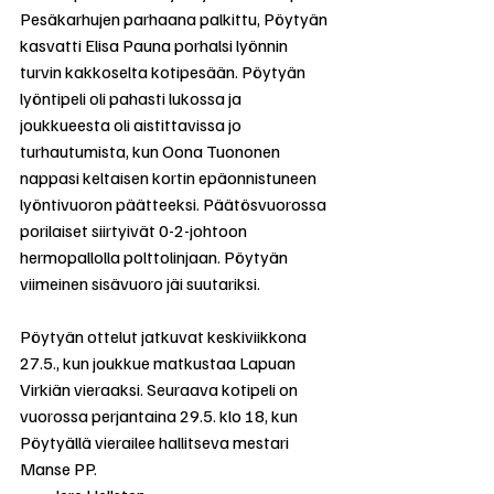
Pesäkarhujen parhaana palkittu, Pöytyän 
kasvatti Elisa Pauna porhalsi lyönnin 
turvin kakkoselta kotipesään. Pöytyän 
lyöntipeli oli pahasti lukossa ja 
joukkueesta oli aistittavissa jo 
turhautumista, kun Oona Tuononen 
nappasi keltaisen kortin epäonnistuneen 
lyöntivuoron päätteeksi. Päätösvuorossa 
porilaiset siirtyivät 0-2-johtoon 
hermopallolla polttolinjaan. Pöytyän 
viimeinen sisävuoro jäi suutariksi.
Pöytyän ottelut jatkuvat keskiviikkona 
27.5., kun joukkue matkustaa Lapuan 
Virkiän vieraaksi. Seuraava kotipeli on 
vuorossa perjantaina 29.5. klo 18, kun 
Pöytyällä vierailee hallitseva mestari 
Manse PP.