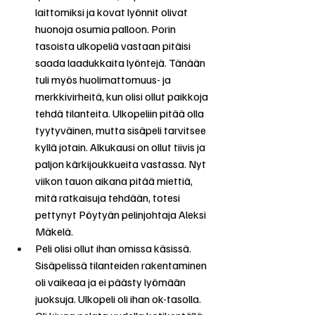
laittomiksi ja kovat lyönnit olivat 
huonoja osumia palloon. Porin 
tasoista ulkopeliä vastaan pitäisi 
saada laadukkaita lyöntejä. Tänään 
tuli myös huolimattomuus- ja 
merkkivirheitä, kun olisi ollut paikkoja 
tehdä tilanteita. Ulkopeliin pitää olla 
tyytyväinen, mutta sisäpeli tarvitsee 
kyllä jotain. Alkukausi on ollut tiivis ja 
paljon kärkijoukkueita vastassa. Nyt 
viikon tauon aikana pitää miettiä, 
mitä ratkaisuja tehdään, totesi 
pettynyt Pöytyän pelinjohtaja Aleksi 
Mäkelä.
Peli olisi ollut ihan omissa käsissä. 
Sisäpelissä tilanteiden rakentaminen 
oli vaikeaa ja ei päästy lyömään 
juoksuja. Ulkopeli oli ihan ok-tasolla. 