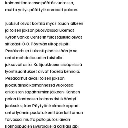
kolmostilanteensa päätösvuorossa, 
mutta yritys päättyi karvaasti paloon.
Juoksut olivat kortilla myös tauon jälkeen 
ja toisen jakson puolivälissä lukemat 
Kyrön Sähkö Centerin tulostaululla olivat 
sitkeästi 0-0. Pöytyän ulkopeli piti 
Pesäkarhuja tiukasti pihdeissään ja se 
antoi mahdollisuuden taistella 
jaksovoitosta. Kotijoukkueen sisäpelissä 
lyöntisuoritukset olivat todella kehnoja. 
Pesäkarhut avasi toisen jakson 
juoksutilinsä kolmannessa vuorossa 
erikoisten tapahtumien jälkeen. Kahden 
palon tilanteessa kolmas risti kääntyi 
juoksuksi, kun Pöytyän kolmoskoppari 
antoi lyönnin pudota kenttään laittoman 
toivossa, mutta pallo putosi aivan 
kolmospuolen sivurajalle ja karkasi läpi. 