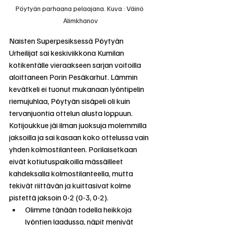
Pöytyän parhaana pelaajana. Kuva : Väinö 
Alimkhanov
Naisten Superpesiksessä Pöytyän 
Urheilijat sai keskiviikkona Kumilan 
kotikentälle vieraakseen sarjan voitoilla 
aloittaneen Porin Pesäkarhut. Lämmin 
kevätkeli ei tuonut mukanaan lyöntipelin 
riemujuhlaa, Pöytyän sisäpeli oli kuin 
tervanjuontia ottelun alusta loppuun. 
Kotijoukkue jäi ilman juoksuja molemmilla 
jaksoilla ja sai kasaan koko ottelussa vain 
yhden kolmostilanteen. Porilaisetkaan 
eivät kotiutuspaikoilla mässäilleet 
kahdeksalla kolmostilanteella, mutta 
tekivät riittävän ja kuittasivat kolme 
pistettä jaksoin 0-2 (0-3, 0-2). 
Olimme tänään todella heikkoja 
lyöntien laadussa, näpit menivät 