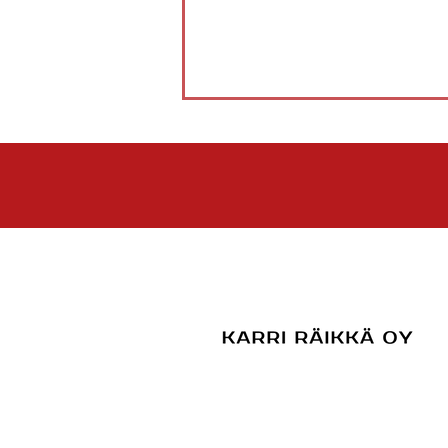
4.8. Fera - PöU 2-1 (13-0, 1-6, 2-
1k)