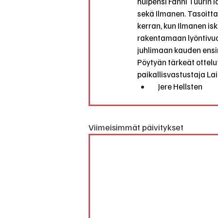
huipensi Fanni Tuurin i
sekä Ilmanen. Tasoitta
kerran, kun Ilmanen iski
rakentamaan lyöntivuor
juhlimaan kauden ensi
Pöytyän tärkeät ottelut
paikallisvastustaja Lait
   Jere Hellsten
Viimeisimmät päivitykset