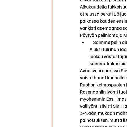
Alkukaudella tukkoisuud
ottelussa peräti 18 ju
paikassa kauden ensimm
vankisti asemaansa sar
Pöytyän pelinjohtaja Mi
    Saimme pelin 
Aluksi tuli ihan l
juoksu vastustajan
saimme kolme pist
Avausvuoroparissa Pöyt
saivat hanat kunnolla a
Ruohon kolmospuolen läp
Rosendahlin lyönti tuot
myöhemmin Essi Ilmasen
välilyönti siivitti Sin
3-4:ään, mukaan mahtui
painostuksen, mutta li