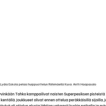
Lydia Eskola pelasi huippuottelun Riihimäellä Kuva: Antti Haapasalo
Hyvinkään Tahko kamppailivat naisten Superpesiksen pisteistä
entällä. Joukkueet olivat ennen ottelua peräkkäisillä sijoilla, 
 Pöytyä oli ottelun alusta lähtien vakaasti kuskin paikalla ja mä