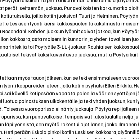
n Pöytyän ulkokenttä piti Tahkon ilman onnistumisia ja lyöntiv
at peräti seitsemän juoksua. Punavalkoisten karkumatka aloit
otiutuksella, joilla kotiin juoksivat Tuuri ja Helminen. Pöytyän 
Mette Leskisen lyönti kiersi kakkospuolen takakulmasta maisemi
 Rosendahl. Kahden juoksun lyönnit saivat jatkoa, kun Pöytyän
allon kakkosrajasta maisemiin kunnarin ja yhden tavallisen juok
narintekijä toi Pöytyälle 3-11-juoksun Rouhiaisen kakkospuolen
äläiset tekivät kaksi kaventavaa juoksua, mutta Pöytyä kuitt
tettaan myös tauon jälkeen, kun se teki ensimmäiseen vuoroon
 lyönti koppareiden eteen, jolla kotiin pyyhälsi Ellen Erkkilä. H
sai kävellä kotipesään vapaataipaleella väärien syöttöjen jä
i luotua painostuksen ulkokentälle ja teki yhden juoksun, kun 
sä. Toisessa vuoroparissa ei nähty juoksuja. Pöytyä repi jälleen 
parissa, kun punavalkoiset tempaisivat tulostaululle neljä ju
an läpilyönnistä, sen myötä rakentui ajotilanne, jonka Ilmanen 
 Heti perään Eskola pinkoi kotiin Leskisen kakkosrajalyönnillä