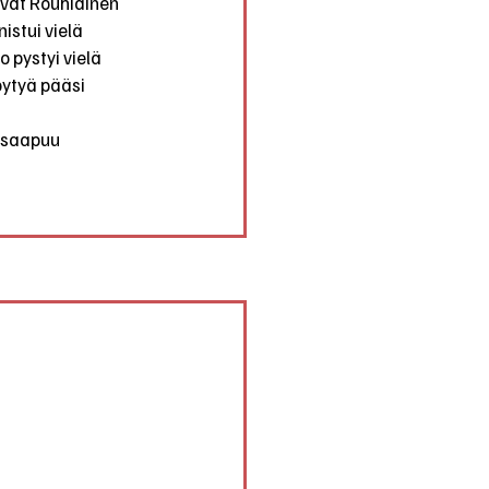
ivät Rouhiainen 
stui vielä 
 pystyi vielä 
öytyä pääsi 
e saapuu 