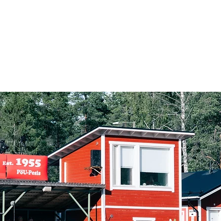
Naisten Superpesis
Maakuntasarja
Areenat
Yhteistyökumppanit