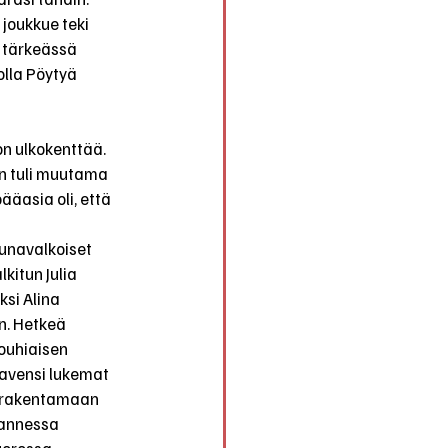
joukkue teki 
 tärkeässä 
lla Pöytyä 
n ulkokenttää. 
en tuli muutama 
äasia oli, että 
unavalkoiset 
kitun Julia 
si Alina 
n. Hetkeä 
ouhiaisen 
kavensi lukemat 
i rakentamaan 
mannessa 