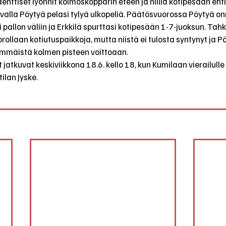
denttiset lyönnit kolmoskopparin eteen ja niillä kotipesään eht
valla Pöytyä pelasi tylyä ulkopeliä. Päätösvuorossa Pöytyä onni
 pallon väliin ja Erkkilä spurttasi kotipesään 1-7-juoksun. Tahko
ollaan kotiutuspaikkoja, mutta niistä ei tulosta syntynyt ja P
mmäistä kolmen pisteen voittoaan.
 jatkuvat keskiviikkona 18.6. kello 18, kun Kumilaan vierailull
ilan Jyske.