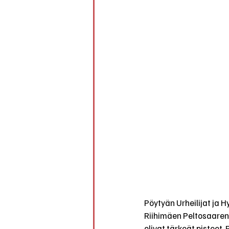
Pöytyän Urheilijat ja 
Riihimäen Peltosaaren k
olivat tärkeät pisteet.