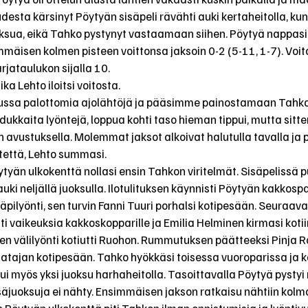
esta kärsinyt Pöytyän sisäpeli rävähti auki kertaheitolla, kun 
oksua, eikä Tahko pystynyt vastaamaan siihen. Pöytyä nappasi
äisen kolmen pisteen voittonsa jaksoin 0-2 (5-11, 1-7). Voito
jataulukon sijalla 10.
ka Lehto iloitsi voitosta.
alussa palottomia ajolähtöjä ja pääsimme painostamaan Tahko
aadukkaita lyöntejä, loppua kohti taso hieman tippui, mutta sitt
 avustuksella. Molemmat jaksot alkoivat halutulla tavalla ja pä
että, Lehto summasi.
yän ulkokenttä nollasi ensin Tahkon viritelmät. Sisäpelissä p
uki neljällä juoksulla. Ilotulituksen käynnisti Pöytyän kakkospal
ilyönti, sen turvin Fanni Tuuri porhalsi kotipesään. Seuraavak
ti vaikeuksia kakkoskopparille ja Emilia Helminen kirmasi kotii
 välilyönti kotiutti Ruohon. Rummutuksen päätteeksi Pinja R
i Haatajan kotipesään. Tahko hyökkäsi toisessa vuoroparissa ja 
 myös yksi juoksu harhaheitolla. Tasoittavalla Pöytyä pysty
säjuoksuja ei nähty. Ensimmäisen jakson ratkaisu nähtiin kol