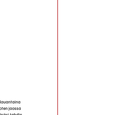
 lauantaina 
joten jaossa 
äräsi tahdin. 