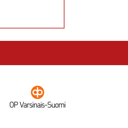
 PöU - JoMa 2-0 (1-0, 4-0)