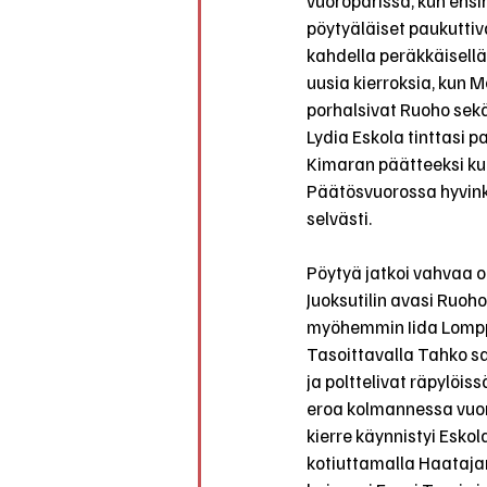
vuoroparissa, kun ensi
pöytyäläiset paukuttiv
kahdella peräkkäisellä k
uusia kierroksia, kun 
porhalsivat Ruoho sekä
Lydia Eskola tinttasi p
Kimaran päätteeksi kun
Päätösvuorossa hyvinkä
selvästi.
Pöytyä jatkoi vahvaa o
Juoksutilin avasi Ruohon
myöhemmin Iida Lomppi 
Tasoittavalla Tahko sa
ja polttelivat räpylöis
eroa kolmannessa vuoro
kierre käynnistyi Eskol
kotiuttamalla Haatajan.