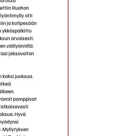
uorossa 
ettiin Ruohon 
lyöntimylly otti 
in ja kotipesään 
 ykköspalkittu 
sun arvoisesti. 
 välilyönnillä. 
asi jaksovoiton 
 kaksi juoksua. 
etkeä 
lkeen. 
lyönnit pomppivat 
ratkaisevasti 
oksua. Hyvä 
hyödynsi 
. Myllytyksen 