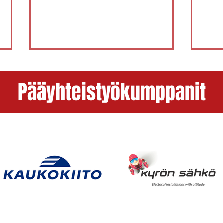
Pääyhteistyökumppanit
2.8. PöU - Lippo 0-2 (2-4, 3-4)
30.7.