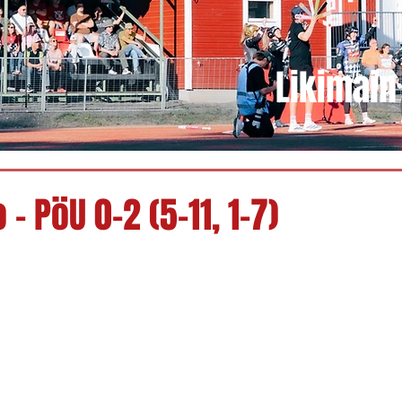
Likimain 
 - PöU 0-2 (5-11, 1-7)