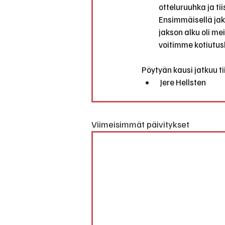
otteluruuhka ja ti
Ensimmäisellä jak
jakson alku oli mei
voitimme kotiutusk
Pöytyän kausi jatkuu ti
 Jere Hellsten
Viimeisimmät päivitykset