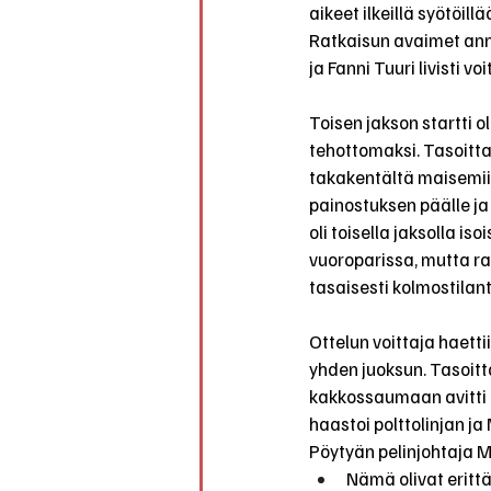
aikeet ilkeillä syötöil
Ratkaisun avaimet anne
ja Fanni Tuuri livisti 
Toisen jakson startti ol
tehottomaksi. Tasoitta
takakentältä maisemiin
painostuksen päälle ja 
oli toisella jaksolla i
vuoroparissa, mutta rat
tasaisesti kolmostilant
Ottelun voittaja haettiin
yhden juoksun. Tasoitta
kakkossaumaan avitti Si
haastoi polttolinjan ja
Pöytyän pelinjohtaja Mi
Nämä olivat erittä