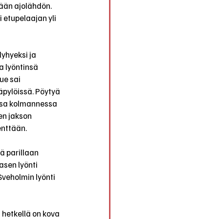
lään ajolähdön. 
 etupelaajan yli 
lyhyeksi ja 
 lyöntinsä 
ue sai 
äpylöissä. Pöytyä 
ansa kolmannessa 
en jakson 
enttään.
lä parillaan 
asen lyönti 
Sveholmin lyönti 
 hetkellä on kova 