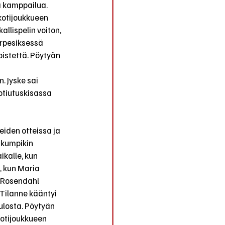
a kamppailua. 
kotijoukkueen 
llispelin voiton, 
erpesiksessä 
pistettä. Pöytyän 
 Jyske sai 
otiutuskisassa 
eiden otteissa ja 
 kumpikin 
kalle, kun 
, kun Maria 
 Rosendahl 
Tilanne kääntyi 
ulosta. Pöytyän 
kotijoukkueen 