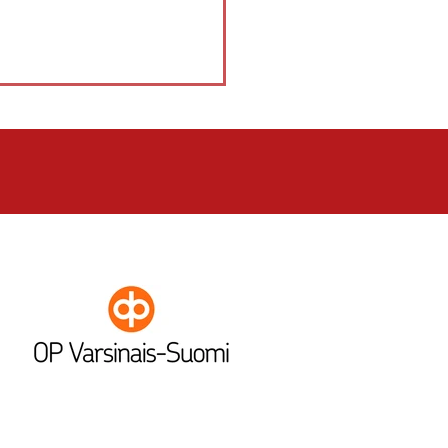
PöU - Lippo 0-2 (2-4, 3-4)