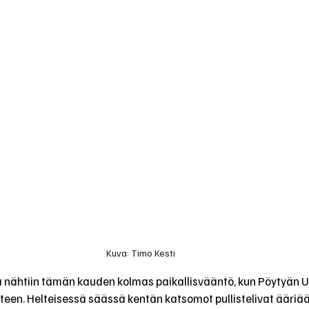
Kuva: Timo Kesti
 nähtiin tämän kauden kolmas paikallisvääntö, kun Pöytyän Urh
 yhteen. Helteisessä säässä kentän katsomot pullistelivat ääri