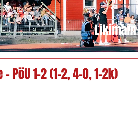
Likimain 
 - PöU 1-2 (1-2, 4-0, 1-2k)