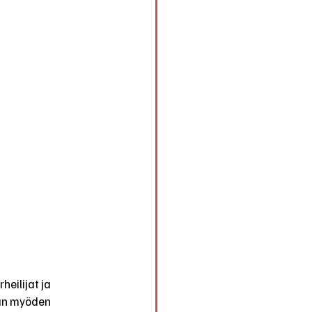
eilijat ja 
ään myöden 