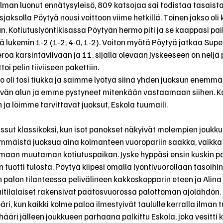
lman luonut ennätysyleisö, 809 katsojaa sai todistaa tasaist
aksolla Pöytyä nousi voittoon viime hetkillä. Toinen jakso oli 
n. Kotiutuslyöntikisassa Pöytyän hermo piti ja se kaappasi paika
tä lukemin 1-2 (1-2, 4-0, 1-2). Voiton myötä Pöytyä jatkaa Sup
eroa karsintaviivaan ja 11. sijalla olevaan Jyskeeseen on neljä 
toi pelin tiiviiseen pakettiin.
oli tosi tiukka ja saimme lyötyä siinä yhden juoksun enemmän.
 hyvän alun ja emme pystyneet mitenkään vastaamaan siihen. K
ja löimme tarvittavat juoksut, Eskola tuumaili.
ussut klassikoksi, kun isot panokset näkyivät molempien joukku
immäistä juoksua aina kolmanteen vuoropariin saakka, vaikka
maan muutaman kotiutuspaikan. Jyske hyppäsi ensin kuskin pai
n tuotti tulosta. Pöytyä kiipesi omalla lyöntivuorollaan tasoihin
 palon tilanteessa pelivälineen kakkoskopparin eteen ja Alina
aitilalaiset rakensivat päätösvuorossa palottoman ajolähdön. 
ri, kun kaikki kolme paloa ilmestyivät taululle kerralla ilman t
ääri jälleen joukkueen parhaana palkittu Eskola, joka vesitti 