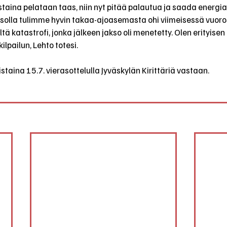
istaina pelataan taas, niin nyt pitää palautua ja saada energiat
solla tulimme hyvin takaa-ajoasemasta ohi viimeisessä vuoro
ltä katastrofi, jonka jälkeen jakso oli menetetty. Olen erityisen
ilpailun, Lehto totesi.
istaina 15.7. vierasottelulla Jyväskylän Kirittäriä vastaan.