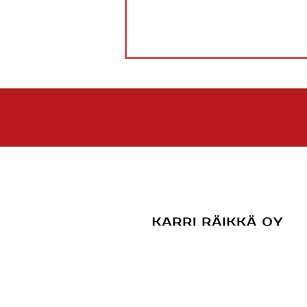
7.8. JoMa - PöU 2-0 (4-0, 9-0)