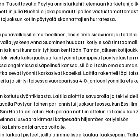
lään. Tasoittavalla Pöytyä onnistui kehittelemään kärkietenijöil
ttiin Julia Ruoholle, joka pamautti pallon vastustamattomasti
voittojuoksun kotiin pöytyäläiskannattajien hurratessa.
i punavalkoisille murheellinen, ensin oma sisävuoro jäi todella 
valla Jyskeen Anna Suominen huudatti kotiyleisöä tinttaamalla
 ja kiersi kunnarin tyhjään kenttään. Tämän jälkeen kotijoukk
teki vielä kaksi juoksua, kun lyönnit pomppivat pöytyäläisten r
soissa ongelmissa sisäpelinsä kanssa, sillä oli tosin oma saum
kaisevat lyönnit karkasivat kopeiksi. Laitila rakenteli läpi tois
eita ja siirtyi toisessa vuoroparissa 4-0-johtoon lyönnillä etuk
 kotiutuslyöntikisasta. Laitila aloitti sisävuorolla ja teki viidel
valla Pöytyän toinen pari onnistui juoksunteossa, kun Essi Ilm
ni Haatajan kotiin. Heti perään nähtiin ottelun ratkaisu, kun 
 Minna Liusvaara kirmasi kotipesään hiljentäen kotiyleisön.
ka Lehto antoi arvoa voitolle.
in tärkeät pisteet, joilla otimme lisää kaulaa taaksepäin. Tällä