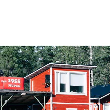
Naisten Superpesis
Maakuntasarja
Areenat
Yhteistyökumppanit