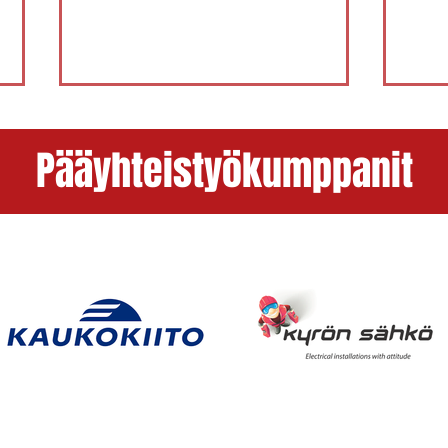
Pääyhteistyökumppanit
2.8. 
4.8. Fera - PöU 2-1 (13-0, 1-6, 2-
1k)