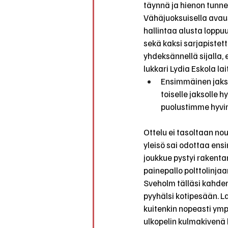
täynnä ja hienon tunne
Vähäjuoksuisella avausj
hallintaa alusta loppuu
sekä kaksi sarjapistet
yhdeksännellä sijalla, 
lukkari Lydia Eskola lait
Ensimmäinen jakso 
toiselle jaksolle
puolustimme hyvin 
Ottelu ei tasoltaan no
yleisö sai odottaa ens
joukkue pystyi rakenta
painepallo polttolinjaa
Sveholm tälläsi kahden
pyyhälsi kotipesään. L
kuitenkin nopeasti ympä
ulkopelin kulmakivenä h