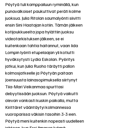
Pöytyä tuli kamppailuun ryminällä, kun 
punavalkoiset paukuttivat peräti kolme 
juoksua. Julia Ritolan saumalyönti siivitti 
ensin Sini Haatajan kotiin. Tämän jälkeen 
kotijoukkueelta jopa hylättiin juoksu 
videotarkistuksen jälkeen, se ei 
kuitenkaan tahtia haitannut, vaan Iida 
Lompin lyönti etupelaajan yli kotiutti 
hyväksytysti Lydia Eskolan. Pyöritys 
jatkui, kun Julia Ruoho täräytti pallon 
kolmosjatkeelle ja Pöytyän paitaan 
Joensuusta lainasopimuksella siirtynyt 
Tiia-Mari Veikanmaa spurttasi 
debyytissään juoksun. Pöytyä vaikutti 
olevan vankasti kuskin paikalla, mutta 
Kirittäret vääntäytyi kolmannessa 
vuoroparissa väkisin tasoihin 3-3:een. 
Pöytyä meni kuitenkin nopeasti uudelleen 
johtoon, kun Essi Ilmasen lyömä 