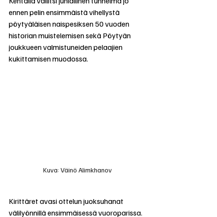
Kentällä vallitsi juhlallinen tunnelma jo 
ennen pelin ensimmäistä vihellystä 
pöytyäläisen naispesiksen 50 vuoden 
historian muistelemisen sekä Pöytyän 
joukkueen valmistuneiden pelaajien 
kukittamisen muodossa.
Kuva: Väinö Alimkhanov
Kirittäret avasi ottelun juoksuhanat 
välilyönnillä ensimmäisessä vuoroparissa. 