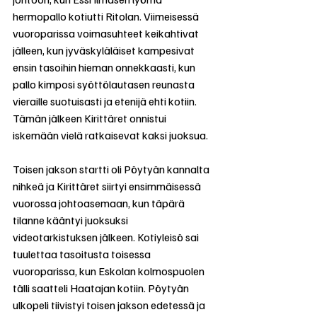
hermopallo kotiutti Ritolan. Viimeisessä 
vuoroparissa voimasuhteet keikahtivat 
jälleen, kun jyväskyläläiset kampesivat 
ensin tasoihin hieman onnekkaasti, kun 
pallo kimposi syöttölautasen reunasta 
vieraille suotuisasti ja etenijä ehti kotiin. 
Tämän jälkeen Kirittäret onnistui 
iskemään vielä ratkaisevat kaksi juoksua.
Toisen jakson startti oli Pöytyän kannalta 
nihkeä ja Kirittäret siirtyi ensimmäisessä 
vuorossa johtoasemaan, kun täpärä 
tilanne kääntyi juoksuksi 
videotarkistuksen jälkeen. Kotiyleisö sai 
tuulettaa tasoitusta toisessa 
vuoroparissa, kun Eskolan kolmospuolen 
tälli saatteli Haatajan kotiin. Pöytyän 
ulkopeli tiivistyi toisen jakson edetessä ja 