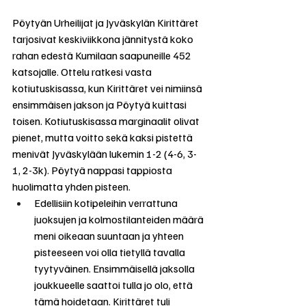
Pöytyän Urheilijat ja Jyväskylän Kirittäret 
tarjosivat keskiviikkona jännitystä koko 
rahan edestä Kumilaan saapuneille 452 
katsojalle. Ottelu ratkesi vasta 
kotiutuskisassa, kun Kirittäret vei nimiinsä 
ensimmäisen jakson ja Pöytyä kuittasi 
toisen. Kotiutuskisassa marginaalit olivat 
pienet, mutta voitto sekä kaksi pistettä 
menivät Jyväskylään lukemin 1-2 (4-6, 3-
1, 2-3k). Pöytyä nappasi tappiosta 
huolimatta yhden pisteen.
Edellisiin kotipeleihin verrattuna 
juoksujen ja kolmostilanteiden määrä 
meni oikeaan suuntaan ja yhteen 
pisteeseen voi olla tietyllä tavalla 
tyytyväinen. Ensimmäisellä jaksolla 
joukkueelle saattoi tulla jo olo, että 
tämä hoidetaan. Kirittäret tuli 