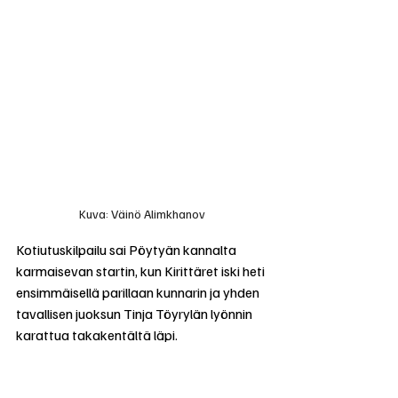
Kuva: Väinö Alimkhanov
Kotiutuskilpailu sai Pöytyän kannalta 
karmaisevan startin, kun Kirittäret iski heti 
ensimmäisellä parillaan kunnarin ja yhden 
tavallisen juoksun Tinja Töyrylän lyönnin 
karattua takakentältä läpi. 
Jyväskyläläiset tekivät lopuilla pareilla 
yhden juoksun lisää. Pöytyän takaa-ajo 