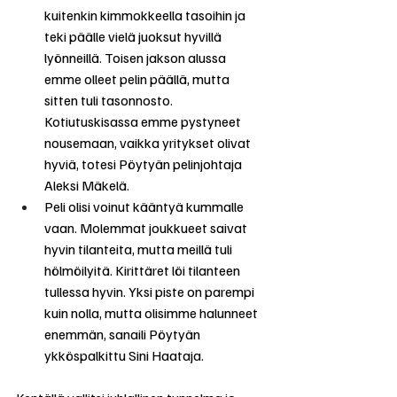
kuitenkin kimmokkeella tasoihin ja 
teki päälle vielä juoksut hyvillä 
lyönneillä. Toisen jakson alussa 
emme olleet pelin päällä, mutta 
sitten tuli tasonnosto. 
Kotiutuskisassa emme pystyneet 
nousemaan, vaikka yritykset olivat 
hyviä, totesi Pöytyän pelinjohtaja 
Aleksi Mäkelä.
Peli olisi voinut kääntyä kummalle 
vaan. Molemmat joukkueet saivat 
hyvin tilanteita, mutta meillä tuli 
hölmöilyitä. Kirittäret löi tilanteen 
tullessa hyvin. Yksi piste on parempi 
kuin nolla, mutta olisimme halunneet 
enemmän, sanaili Pöytyän 
ykköspalkittu Sini Haataja.